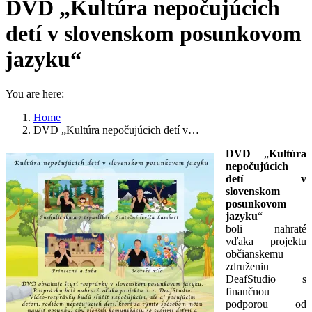
DVD „Kultúra nepočujúcich
detí v slovenskom posunkovom
jazyku“
You are here:
Home
DVD „Kultúra nepočujúcich detí v…
DVD
„
Kultúra
nepočujúcich
detí v
slovenskom
posunkovom
jazyku
“
boli nahraté
vďaka projektu
občianskemu
združeniu
DeafStudio s
finančnou
podporou od