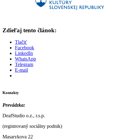
Zdieľaj tento článok:
Tlačiť
Facebook
LinkedIn
WhatsApp
Telegram
E-mail
Kontakty
Prevádzka:
DeafStudio o.z., r.s.p.
(registrovaný sociálny podnik)
Masarykova 22