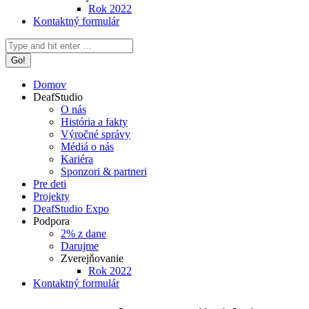
Rok 2022
Kontaktný formulár
Search:
Domov
DeafStudio
O nás
História a fakty
Výročné správy
Médiá o nás
Kariéra
Sponzori & partneri
Pre deti
Projekty
DeafStudio Expo
Podpora
2% z dane
Darujme
Zverejňovanie
Rok 2022
Kontaktný formulár