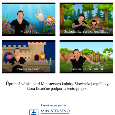
Morská víla
Snehulienka a sedem trpaslíkov
Princezná a žaba
Statočné levíča Lambert
Úprimná vďaka patrí Ministerstvo kultúry Slovenskej republiky,
ktorá finančne podporila tento projekt.