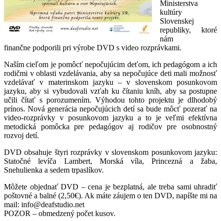
Ministerstva
kultúry
Slovenskej
republiky, ktoré
nám
finančne podporili pri výrobe DVD s video rozprávkami.
Naším cieľom je pomôcť nepočujúcim deťom, ich pedagógom a ich
rodičmi v oblasti vzdelávania, aby sa nepočujúce deti mali možnosť
vzdelávať v materinskom jazyku – v slovenskom posunkovom
jazyku, aby si vybudovali vzťah ku čítaniu kníh, aby sa postupne
učili čítať s porozumením. Výhodou tohto projektu je dlhodobý
prínos. Nová generácia nepočujúcich detí sa bude môcť pozerať na
video-rozprávky v posunkovom jazyku a to je veľmi efektívna
metodická pomôcka pre pedagógov aj rodičov pre osobnostný
rozvoj detí.
DVD obsahuje štyri rozprávky v slovenskom posunkovom jazyku:
Statočné levíča Lambert, Morská víla, Princezná a žaba,
Snehulienka a sedem trpaslíkov.
Môžete objednať DVD – cena je bezplatná, ale treba sami uhradiť
poštovné a balné (2,50€). Ak máte záujem o ten DVD, napíšte mi na
mail: info@deafstudio.net
POZOR – obmedzený počet kusov.