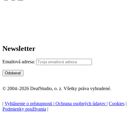
Newsletter
Emailová adresa:
© 2004–2026 DeafStudio, o. z. Všetky práva vyhradené.
|
Vyhlásenie o prístupnosti
|
Ochrana osobných údajov
|
Cookies
|
Podmienky používania
|
P
n
z