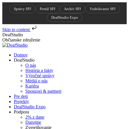
Správy SPJ
Portál SPJ
Archív SPJ
Vzdelávanie SPJ
DeafStudio Expo
Skip to content
Skip
DeafStudio
to
Občianske združenie
content
Domov
DeafStudio
O nás
História a fakty
Výročné správy
Médiá o nás
Kariéra
Sponzori & partneri
Pre deti
Projekty
DeafStudio Expo
Podpora
2% z dane
Darujme
Zverejňovanie