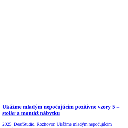
Ukážme mladým nepočujúcim pozitívne vzory 5 –
stolár a montáž nábytku
2025
,
DeafStudio
,
Rozhovor
,
Ukážme mladým nepočujúcim