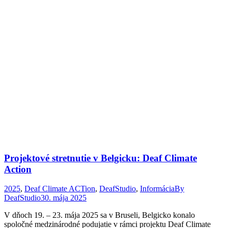
Projektové stretnutie v Belgicku: Deaf Climate
Action
2025
,
Deaf Climate ACTion
,
DeafStudio
,
Informácia
By
DeafStudio
30. mája 2025
V dňoch 19. – 23. mája 2025 sa v Bruseli, Belgicko konalo
spoločné medzinárodné podujatie v rámci projektu Deaf Climate