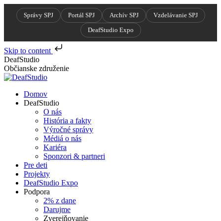
Správy SPJ
Portál SPJ
Archív SPJ
Vzdelávanie SPJ
DeafStudio Expo
Skip to content
Skip
DeafStudio
to
Občianske združenie
content
Domov
DeafStudio
O nás
História a fakty
Výročné správy
Médiá o nás
Kariéra
Sponzori & partneri
Pre deti
Projekty
DeafStudio Expo
Podpora
2% z dane
Darujme
Zverejňovanie