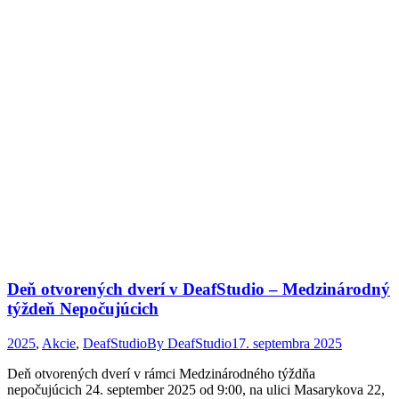
Deň otvorených dverí v DeafStudio – Medzinárodný
týždeň Nepočujúcich
2025
,
Akcie
,
DeafStudio
By
DeafStudio
17. septembra 2025
Deň otvorených dverí v rámci Medzinárodného týždňa
nepočujúcich 24. september 2025 od 9:00, na ulici Masarykova 22,