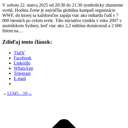
V sobotu 22. marca 2025 od 20:30 do 21:30 symbolicky zhasneme
svetlá. Hodina Zeme je najväčšia globálna kampaň organizácie
WWF, do ktorej sa každoročne zapája viac ako miliarda ľudí v 7
000 mestách po celom svete. Táto iniciatíva vznikla v roku 2007 v
austrálskom Sydney, keď viac ako 2,2 milióna domácností a 2 000
firiem na…
Zdieľaj tento článok:
Tlačiť
Facebook
LinkedIn
WhatsApp
Telegram
E-mail
→
1
2
3
4
5
…
10
→
P
n
z