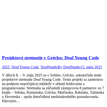
Projektové stretnutie v Grécku: Deaf Young Code
2025
,
Deaf Young Code
,
DeafStudio
By
DeafStudio
15. mája 2025
V dňoch 8. – 9. mája 2025 sa v Solúne, Grécko, uskutočnilo tretie
projektové stretnutie Deaf Young Code. Tento projekt sa zameriava
na podporu nepočujúcej mládeže v oblasti kódovania a
programovania. Stretnutia sa zúčastnili zástupcovia 8 partnerov zo 7
krajín – Srbska, Rumunska, Grécka, Maďarska, Rakúska, Talianska
a Slovenska – spolu tlmočníkmi medzinárodného posunkovania.
Hlavným…