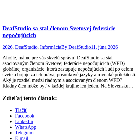
DeafStudio sa stal členom Svetovej federácie
nepočujúcich
2026
,
DeafStudio
,
Informácia
By
DeafStudio
11. júna 2026
Ahojte, máme pre vás skvelú správu! DeafStudio sa stal
asociovaným členom Svetovej federácie nepočujúcich (WFD) —
globálnej organizácie, ktorá zastupuje nepočujúcich ľudí po celom
svete a bojuje za ich práva, posunkové jazyky a rovnaké príležitosti.
Aký je rozdiel medzi riadnym a asociovaným členom WFD?
Riadny člen môže byť v každej krajine len jeden. Na Slovensku…
Zdieľaj tento článok:
Tlačiť
Facebook
LinkedIn
WhatsApp
Telegram
E-mail