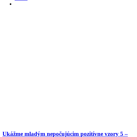
Ukážme mladým nepočujúcim pozitívne vzory 5 –