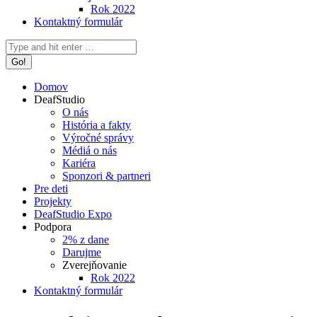
Rok 2022
Kontaktný formulár
Search:
Domov
DeafStudio
O nás
História a fakty
Výročné správy
Médiá o nás
Kariéra
Sponzori & partneri
Pre deti
Projekty
DeafStudio Expo
Podpora
2% z dane
Darujme
Zverejňovanie
Rok 2022
Kontaktný formulár