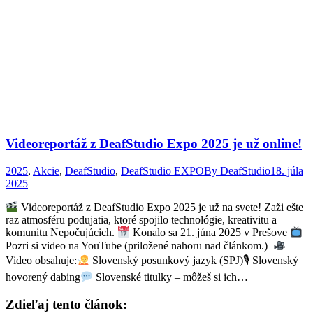
Videoreportáž z DeafStudio Expo 2025 je už online!
2025
,
Akcie
,
DeafStudio
,
DeafStudio EXPO
By
DeafStudio
18. júla
2025
Videoreportáž z DeafStudio Expo 2025 je už na svete! Zaži ešte
raz atmosféru podujatia, ktoré spojilo technológie, kreativitu a
komunitu Nepočujúcich.
Konalo sa 21. júna 2025 v Prešove
Pozri si video na YouTube (priložené nahoru nad článkom.)
Video obsahuje:
Slovenský posunkový jazyk (SPJ)🎙 Slovenský
hovorený dabing
Slovenské titulky – môžeš si ich…
Zdieľaj tento článok: