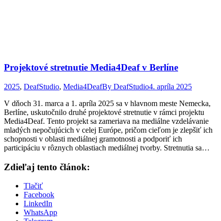
Projektové stretnutie Media4Deaf v Berlíne
2025
,
DeafStudio
,
Media4Deaf
By
DeafStudio
4. apríla 2025
V dňoch 31. marca a 1. apríla 2025 sa v hlavnom meste Nemecka,
Berlíne, uskutočnilo druhé projektové stretnutie v rámci projektu
Media4Deaf. Tento projekt sa zameriava na mediálne vzdelávanie
mladých nepočujúcich v celej Európe, pričom cieľom je zlepšiť ich
schopnosti v oblasti mediálnej gramotnosti a podporiť ich
participáciu v rôznych oblastiach mediálnej tvorby. Stretnutia sa…
Zdieľaj tento článok:
Tlačiť
Facebook
LinkedIn
WhatsApp