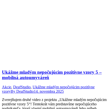
Ukážme mladým nepočujúcim pozitívne vzory 5 –
mobilná autoumyváreň
Akcie
,
DeafStudio
,
Ukážme mladým nepočujúcim pozitívne
vzory
By
DeafStudio
14. novembra 2025
Zverejňujem druhé video z projektu „Ukážme mladým nepočujúcim
pozitívne vzory 5“! Tentokrát vám predstavíme nepočujúceho
podnikateľa, ktorý vlastní mobilnú autoumyváreň.Jeho príbeh