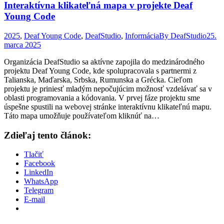
Interaktívna klikateľná mapa v projekte Deaf
Young Code
2025
,
Deaf Young Code
,
DeafStudio
,
Informácia
By
DeafStudio
25.
marca 2025
Organizácia DeafStudio sa aktívne zapojila do medzinárodného
projektu Deaf Young Code, kde spolupracovala s partnermi z
Talianska, Maďarska, Srbska, Rumunska a Grécka. Cieľom
projektu je priniesť mladým nepočujúcim možnosť vzdelávať sa v
oblasti programovania a kódovania. V prvej fáze projektu sme
úspešne spustili na webovej stránke interaktívnu klikateľnú mapu.
Táto mapa umožňuje používateľom kliknúť na…
Zdieľaj tento článok:
Tlačiť
Facebook
LinkedIn
WhatsApp
Telegram
E-mail