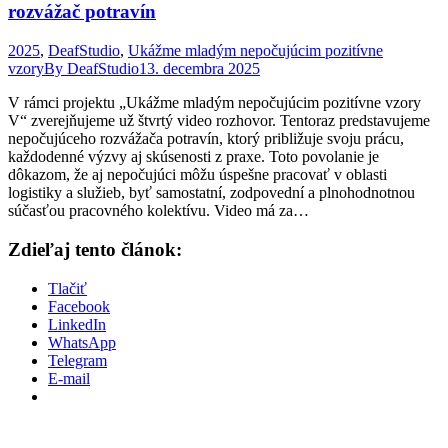
rozvážač potravín
2025
,
DeafStudio
,
Ukážme mladým nepočujúcim pozitívne
vzory
By
DeafStudio
13. decembra 2025
V rámci projektu „Ukážme mladým nepočujúcim pozitívne vzory
V“ zverejňujeme už štvrtý video rozhovor. Tentoraz predstavujeme
nepočujúceho rozvážača potravín, ktorý približuje svoju prácu,
každodenné výzvy aj skúsenosti z praxe. Toto povolanie je
dôkazom, že aj nepočujúci môžu úspešne pracovať v oblasti
logistiky a služieb, byť samostatní, zodpovední a plnohodnotnou
súčasťou pracovného kolektívu. Video má za…
Zdieľaj tento článok:
Tlačiť
Facebook
LinkedIn
WhatsApp
Telegram
E-mail