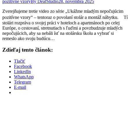
pozitívne vzory
By
DeafStudio
28. novembra 2025
Zverejňujeme tretie video zo série „Ukážme mladým nepočujúcim
pozitívne vzory“ – tentoraz o povolaní stolár a montáž nábytku. Tí
stolári rozpráva o svojej práci v hoteloch a apartmánoch po celej
Európe, o cestovaní, stretnutiach s ľuďmi a povzbudzuje mladých
nepočujúcich, aby sa nebáli ísť na stolársku školu a vybrať si
remeslo ako svoju budúcu…
Zdieľaj tento článok:
Tlačiť
Facebook
LinkedIn
WhatsApp
Telegram
E-mail