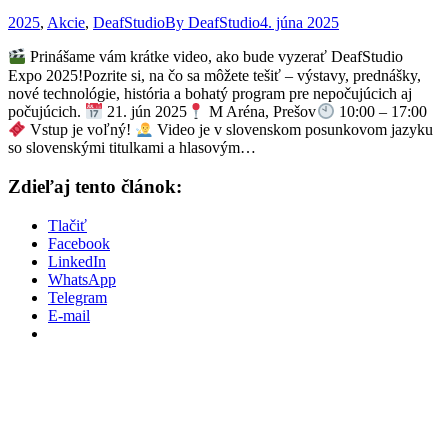
2025
,
Akcie
,
DeafStudio
By
DeafStudio
4. júna 2025
Prinášame vám krátke video, ako bude vyzerať DeafStudio
Expo 2025!Pozrite si, na čo sa môžete tešiť – výstavy, prednášky,
nové technológie, história a bohatý program pre nepočujúcich aj
počujúcich.
21. jún 2025
M Aréna, Prešov
10:00 – 17:00
Vstup je voľný!
Video je v slovenskom posunkovom jazyku
so slovenskými titulkami a hlasovým…
Zdieľaj tento článok:
Tlačiť
Facebook
LinkedIn
WhatsApp
Telegram
E-mail