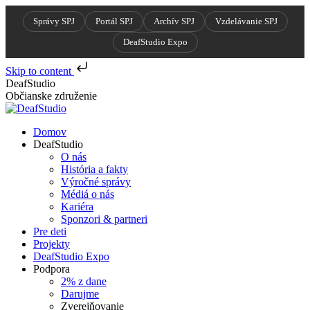
Správy SPJ
Portál SPJ
Archív SPJ
Vzdelávanie SPJ
DeafStudio Expo
Skip to content
Skip
DeafStudio
to
Občianske združenie
content
Domov
DeafStudio
O nás
História a fakty
Výročné správy
Médiá o nás
Kariéra
Sponzori & partneri
Pre deti
Projekty
DeafStudio Expo
Podpora
2% z dane
Darujme
Zverejňovanie