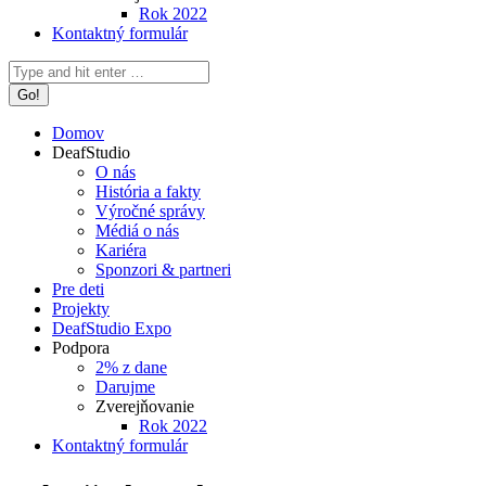
Rok 2022
Kontaktný formulár
Search:
Domov
DeafStudio
O nás
História a fakty
Výročné správy
Médiá o nás
Kariéra
Sponzori & partneri
Pre deti
Projekty
DeafStudio Expo
Podpora
2% z dane
Darujme
Zverejňovanie
Rok 2022
Kontaktný formulár