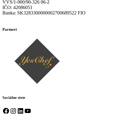
VVS/1-900/90-326 06-2
IČO: 42086051
Banka: SK3283300000002700689522 FIO
Partneri
Sociálne siete
Facebook
Instagram
LinkedIn
YouTube