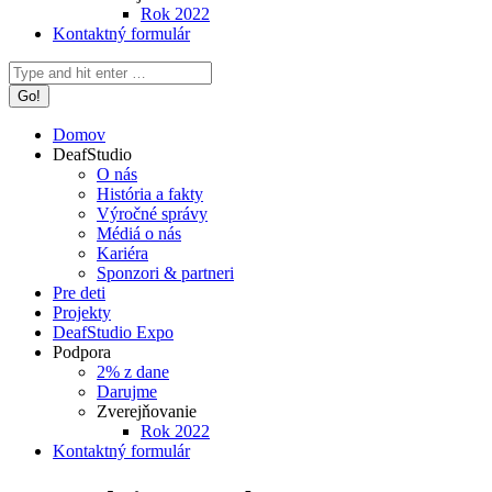
Rok 2022
Kontaktný formulár
Search:
Domov
DeafStudio
O nás
História a fakty
Výročné správy
Médiá o nás
Kariéra
Sponzori & partneri
Pre deti
Projekty
DeafStudio Expo
Podpora
2% z dane
Darujme
Zverejňovanie
Rok 2022
Kontaktný formulár