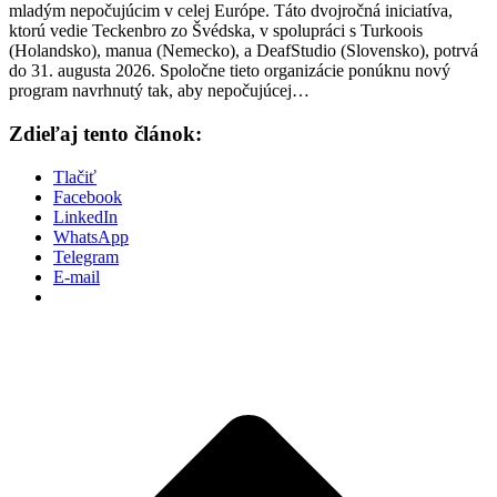
mladým nepočujúcim v celej Európe. Táto dvojročná iniciatíva,
ktorú vedie Teckenbro zo Švédska, v spolupráci s Turkoois
(Holandsko), manua (Nemecko), a DeafStudio (Slovensko), potrvá
do 31. augusta 2026. Spoločne tieto organizácie ponúknu nový
program navrhnutý tak, aby nepočujúcej…
Zdieľaj tento článok:
Tlačiť
Facebook
LinkedIn
WhatsApp
Telegram
E-mail
P
n
z