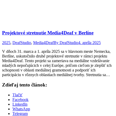
Projektové stretnutie Media4Deaf v Berlíne
2025
,
DeafStudio
,
Media4Deaf
By
DeafStudio
4. apríla 2025
V dňoch 31. marca a 1. apríla 2025 sa v hlavnom meste Nemecka,
Berlíne, uskutočnilo druhé projektové stretnutie v rámci projektu
Media4Deaf. Tento projekt sa zameriava na mediálne vzdelávanie
mladých nepočujúcich v celej Európe, pričom cieľom je zlepšiť ich
schopnosti v oblasti mediálnej gramotnosti a podporiť ich
participáciu v rôznych oblastiach mediálnej tvorby. Stretnutia sa…
Zdieľaj tento článok:
Tlačiť
Facebook
LinkedIn
WhatsApp
Telegram