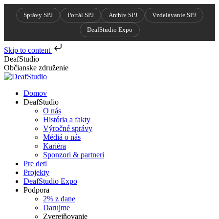
Správy SPJ
Portál SPJ
Archív SPJ
Vzdelávanie SPJ
DeafStudio Expo
Skip to content
Skip
DeafStudio
to
Občianske združenie
content
Domov
DeafStudio
O nás
História a fakty
Výročné správy
Médiá o nás
Kariéra
Sponzori & partneri
Pre deti
Projekty
DeafStudio Expo
Podpora
2% z dane
Darujme
Zverejňovanie