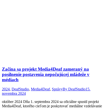
Začína sa projekt Media4Deaf zameraný na
posilnenie postavenia nepočujúcej mládeže v
médiach
2024
,
DeafStudio
,
Media4Deaf
,
Správy
By
DeafStudio
15.
novembra 2024
október 2024 Dňa 1. septembra 2024 sa oficiálne spustil projekt
Media4Deaf, ktorého cieľom je poskytovať mediálne vzdelávanie