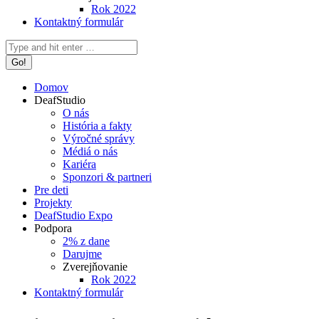
Rok 2022
Kontaktný formulár
Search:
Domov
DeafStudio
O nás
História a fakty
Výročné správy
Médiá o nás
Kariéra
Sponzori & partneri
Pre deti
Projekty
DeafStudio Expo
Podpora
2% z dane
Darujme
Zverejňovanie
Rok 2022
Kontaktný formulár