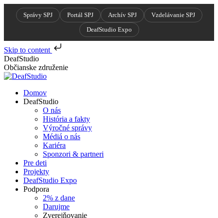
Správy SPJ
Portál SPJ
Archív SPJ
Vzdelávanie SPJ
DeafStudio Expo
Skip to content
Skip
DeafStudio
to
Občianske združenie
content
Domov
DeafStudio
O nás
História a fakty
Výročné správy
Médiá o nás
Kariéra
Sponzori & partneri
Pre deti
Projekty
DeafStudio Expo
Podpora
2% z dane
Darujme
Zverejňovanie