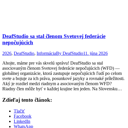
DeafStudio sa stal členom Svetovej federácie
nepočujúcich
2026
,
DeafStudio
,
Informácia
By
DeafStudio
11. júna 2026
Ahojte, máme pre vás skvelú správu! DeafStudio sa stal
asociovaným členom Svetovej federácie nepočujúcich (WFD) —
globálnej organizácie, ktorá zastupuje nepočujúcich ľudí po celom
svete a bojuje za ich práva, posunkové jazyky a rovnaké príležitosti.
Aký je rozdiel medzi riadnym a asociovaným členom WFD?
Riadny člen môže byť v každej krajine len jeden. Na Slovensku…
Zdieľaj tento článok:
Tlačiť
Facebook
LinkedIn
WhatsApp