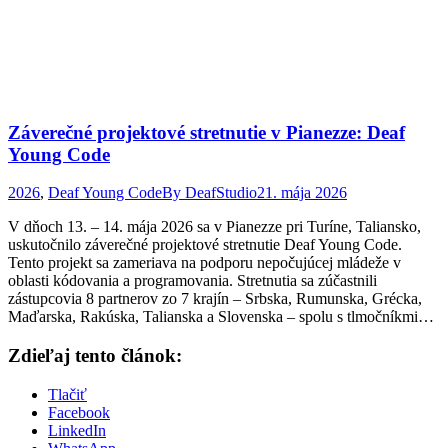
Záverečné projektové stretnutie v Pianezze: Deaf
Young Code
2026
,
Deaf Young Code
By
DeafStudio
21. mája 2026
V dňoch 13. – 14. mája 2026 sa v Pianezze pri Turíne, Taliansko,
uskutočnilo záverečné projektové stretnutie Deaf Young Code.
Tento projekt sa zameriava na podporu nepočujúcej mládeže v
oblasti kódovania a programovania. Stretnutia sa zúčastnili
zástupcovia 8 partnerov zo 7 krajín – Srbska, Rumunska, Grécka,
Maďarska, Rakúska, Talianska a Slovenska – spolu s tlmočníkmi…
Zdieľaj tento článok:
Tlačiť
Facebook
LinkedIn