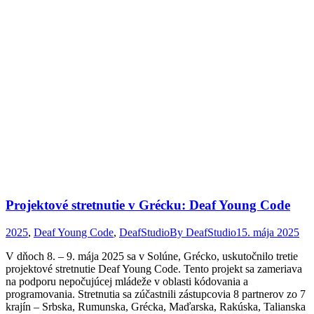
Projektové stretnutie v Grécku: Deaf Young Code
2025
,
Deaf Young Code
,
DeafStudio
By
DeafStudio
15. mája 2025
V dňoch 8. – 9. mája 2025 sa v Solúne, Grécko, uskutočnilo tretie
projektové stretnutie Deaf Young Code. Tento projekt sa zameriava
na podporu nepočujúcej mládeže v oblasti kódovania a
programovania. Stretnutia sa zúčastnili zástupcovia 8 partnerov zo 7
krajín – Srbska, Rumunska, Grécka, Maďarska, Rakúska, Talianska