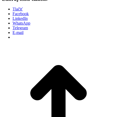
Tlačiť
Facebook
LinkedIn
WhatsApp
Telegram
E-mail
P
n
z