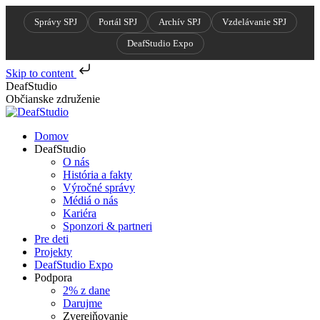
Správy SPJ
Portál SPJ
Archív SPJ
Vzdelávanie SPJ
DeafStudio Expo
Skip to content
Skip
DeafStudio
to
Občianske združenie
content
Domov
DeafStudio
O nás
História a fakty
Výročné správy
Médiá o nás
Kariéra
Sponzori & partneri
Pre deti
Projekty
DeafStudio Expo
Podpora
2% z dane
Darujme
Zverejňovanie