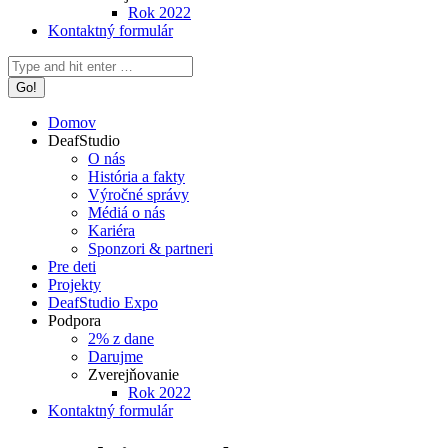
Rok 2022
Kontaktný formulár
Search:
Domov
DeafStudio
O nás
História a fakty
Výročné správy
Médiá o nás
Kariéra
Sponzori & partneri
Pre deti
Projekty
DeafStudio Expo
Podpora
2% z dane
Darujme
Zverejňovanie
Rok 2022
Kontaktný formulár