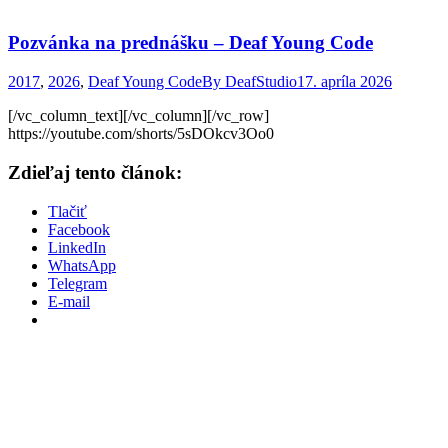
Pozvánka na prednášku – Deaf Young Code
2017
,
2026
,
Deaf Young Code
By
DeafStudio
17. apríla 2026
[/vc_column_text][/vc_column][/vc_row]
https://youtube.com/shorts/5sDOkcv3Oo0
Zdieľaj tento článok:
Tlačiť
Facebook
LinkedIn
WhatsApp
Telegram
E-mail