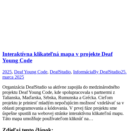
Interaktívna klikateľná mapa v projekte Deaf
Young Code
2025
,
Deaf Young Code
,
DeafStudio
,
Informácia
By
DeafStudio
25.
marca 2025
Organizácia DeafStudio sa aktívne zapojila do medzinárodného
projektu Deaf Young Code, kde spolupracovala s partnermi z
Talianska, Maďarska, Srbska, Rumunska a Grécka. Cieľom
projektu je priniesť mladým nepočujúcim možnosť vzdelávať sa v
oblasti programovania a kódovania. V prvej fáze projektu sme
úspešne spustili na webovej stránke interaktívnu klikateľnú mapu.
Táto mapa umožňuje používateľom kliknúť na…
Zdieľaj tento článok: