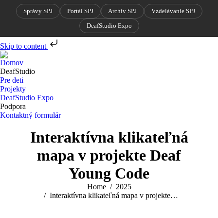
Správy SPJ
Portál SPJ
Archív SPJ
Vzdelávanie SPJ
DeafStudio Expo
Skip to content
Domov
DeafStudio
Pre deti
Projekty
DeafStudio Expo
Podpora
Kontaktný formulár
Search:
Interaktívna klikateľná
mapa v projekte Deaf
Young Code
You are here:
Home
2025
Interaktívna klikateľná mapa v projekte…