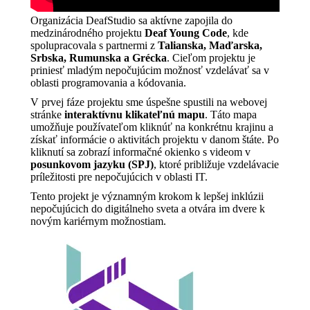
Organizácia DeafStudio sa aktívne zapojila do
medzinárodného projektu
Deaf Young Code
, kde
spolupracovala s partnermi z
Talianska, Maďarska,
Srbska, Rumunska a Grécka
. Cieľom projektu je
priniesť mladým nepočujúcim možnosť vzdelávať sa v
oblasti programovania a kódovania.
V prvej fáze projektu sme úspešne spustili na webovej
stránke
interaktívnu klikateľnú mapu
. Táto mapa
umožňuje používateľom kliknúť na konkrétnu krajinu a
získať informácie o aktivitách projektu v danom štáte. Po
kliknutí sa zobrazí informačné okienko s videom v
posunkovom jazyku (SPJ)
, ktoré približuje vzdelávacie
príležitosti pre nepočujúcich v oblasti IT.
Tento projekt je významným krokom k lepšej inklúzii
nepočujúcich do digitálneho sveta a otvára im dvere k
novým kariérnym možnostiam.