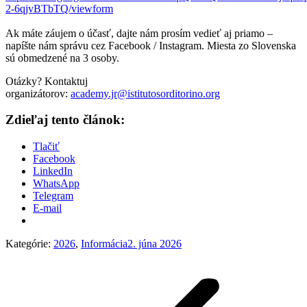
2-6qjvBTbTQ/viewform
Ak máte záujem o účasť, dajte nám prosím vedieť aj priamo –
napíšte nám správu cez Facebook / Instagram. Miesta zo Slovenska
sú obmedzené na 3 osoby.
Otázky? Kontaktuj
organizátorov:
academy.jr@istitutosorditorino.org
Zdieľaj tento článok:
Tlačiť
Facebook
LinkedIn
WhatsApp
Telegram
E-mail
Kategórie:
2026
,
Informácia
2. júna 2026
Post
navigation