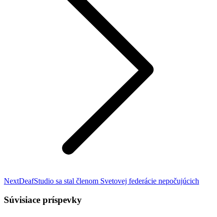
Nasledujúci
Next
DeafStudio sa stal členom Svetovej federácie nepočujúcich
príspevok:
Súvisiace príspevky