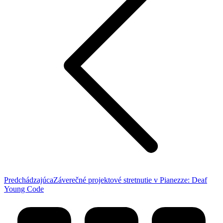
Predchádzajúci
Predchádzajúca
Záverečné projektové stretnutie v Pianezze: Deaf
príspevok:
Young Code