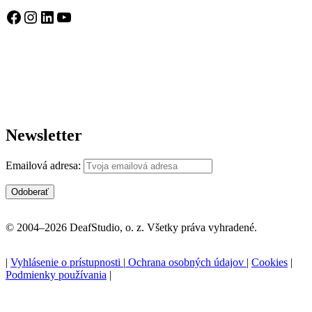
Facebook
Instagram
LinkedIn
YouTube
Newsletter
Emailová adresa:
© 2004–2026 DeafStudio, o. z. Všetky práva vyhradené.
|
Vyhlásenie o prístupnosti
|
Ochrana osobných údajov
|
Cookies
|
Podmienky používania
|
P
n