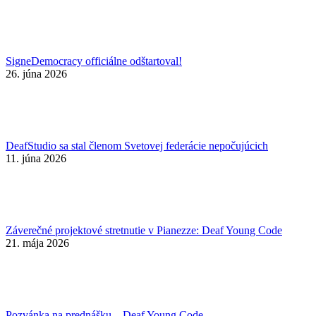
SigneDemocracy officiálne odštartoval!
26. júna 2026
DeafStudio sa stal členom Svetovej federácie nepočujúcich
11. júna 2026
Záverečné projektové stretnutie v Pianezze: Deaf Young Code
21. mája 2026
Pozvánka na prednášku – Deaf Young Code