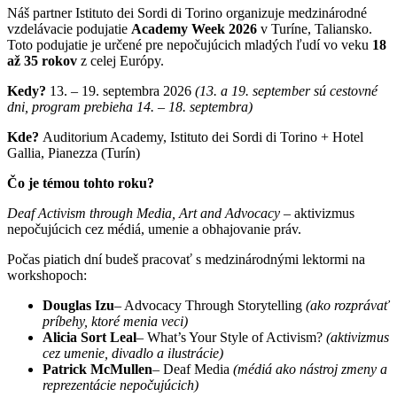
Náš partner Istituto dei Sordi di Torino organizuje medzinárodné
vzdelávacie podujatie
Academy Week 2026
v Turíne, Taliansko.
Toto podujatie je určené pre nepočujúcich mladých ľudí vo veku
18
až 35 rokov
z celej Európy.
Kedy?
13. – 19. septembra 2026
(13. a 19. september sú cestovné
dni, program prebieha 14. – 18. septembra)
Kde?
Auditorium Academy, Istituto dei Sordi di Torino + Hotel
Gallia, Pianezza (Turín)
Čo je témou tohto roku?
Deaf Activism through Media, Art and Advocacy
– aktivizmus
nepočujúcich cez médiá, umenie a obhajovanie práv.
Počas piatich dní budeš pracovať s medzinárodnými lektormi na
workshopoch:
Douglas Izu
– Advocacy Through Storytelling
(ako rozprávať
príbehy, ktoré menia veci)
Alicia Sort Leal
– What’s Your Style of Activism?
(aktivizmus
cez umenie, divadlo a ilustrácie)
Patrick McMullen
– Deaf Media
(médiá ako nástroj zmeny a
reprezentácie nepočujúcich)