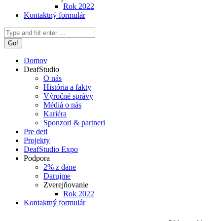
Rok 2022
Kontaktný formulár
Search:
Domov
DeafStudio
O nás
História a fakty
Výročné správy
Médiá o nás
Kariéra
Sponzori & partneri
Pre deti
Projekty
DeafStudio Expo
Podpora
2% z dane
Darujme
Zverejňovanie
Rok 2022
Kontaktný formulár