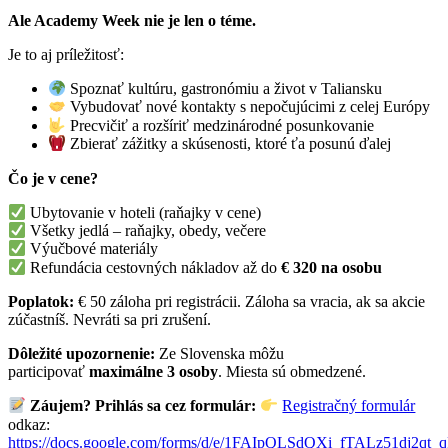
Ale Academy Week nie je len o téme.
Je to aj príležitosť:
Spoznať kultúru, gastronómiu a život v Taliansku
Vybudovať nové kontakty s nepočujúcimi z celej Európy
Precvičiť a rozšíriť medzinárodné posunkovanie
Zbierať zážitky a skúsenosti, ktoré ťa posunú ďalej
Čo je v cene?
Ubytovanie v hoteli (raňajky v cene)
Všetky jedlá – raňajky, obedy, večere
Výučbové materiály
Refundácia cestovných nákladov až do
€ 320 na osobu
Poplatok:
€ 50 záloha pri registrácii. Záloha sa vracia, ak sa akcie
zúčastníš. Nevráti sa pri zrušení.
Dôležité upozornenie:
Ze Slovenska môžu
participovať
maximálne 3 osoby
. Miesta sú obmedzené.
Záujem? Prihlás sa cez formulár:
Registračný formulár
odkaz:
https://docs.google.com/forms/d/e/1FAIpQLSdQXi_fTALz51dj2qt