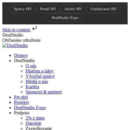
Správy SPJ
Portál SPJ
Archív SPJ
Vzdelávanie SPJ
DeafStudio Expo
Skip to content
Skip
DeafStudio
to
Občianske združenie
content
Domov
DeafStudio
O nás
História a fakty
Výročné správy
Médiá o nás
Kariéra
Sponzori & partneri
Pre deti
Projekty
DeafStudio Expo
Podpora
2% z dane
Darujme
Zverejňovanie