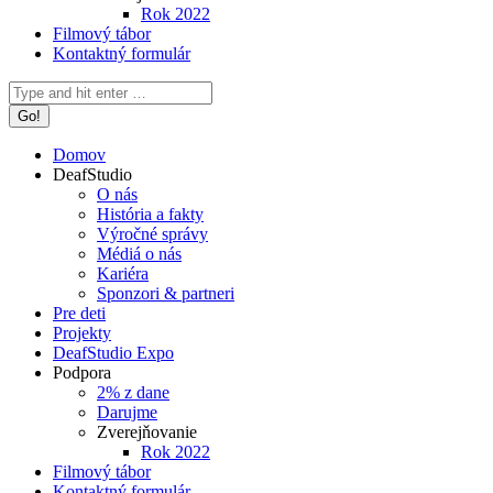
Rok 2022
Filmový tábor
Kontaktný formulár
Search:
Domov
DeafStudio
O nás
História a fakty
Výročné správy
Médiá o nás
Kariéra
Sponzori & partneri
Pre deti
Projekty
DeafStudio Expo
Podpora
2% z dane
Darujme
Zverejňovanie
Rok 2022
Filmový tábor
Kontaktný formulár