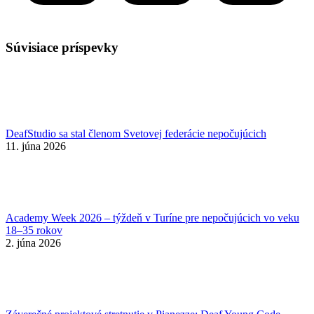
Súvisiace príspevky
DeafStudio sa stal členom Svetovej federácie nepočujúcich
11. júna 2026
Academy Week 2026 – týždeň v Turíne pre nepočujúcich vo veku
18–35 rokov
2. júna 2026