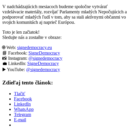
V nadchádzajúcich mesiacoch budeme spoločne vytvárať
vzdelávacie materiály, rozvíjať Parlamenty mladých Nepočujúcich a
podporovať mladých ľudí v tom, aby sa stali aktívnymi občanmi vo
svojich komunitách aj naprieč Európou.
Toto je len začiatok!
Sledujte nás a zostaňte v obraze:
🌐 Web:
signedemocracy.eu
📘 Facebook:
SigneDemocracy
📸 Instagram:
@signedemocracy
💼 LinkedIn:
SigneDemocracy
▶️ YouTube:
@signedemocracy
Zdieľaj tento článok:
Tlačiť
Facebook
LinkedIn
WhatsApp
Telegram
E-mail