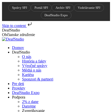
Správy SPJ
Portál SPJ
Archív SPJ
Vzdelávanie SPJ
DeafStudio Expo
Skip to content
Skip
DeafStudio
to
Občianske združenie
content
Domov
DeafStudio
O nás
História a fakty
Výročné správy
Médiá o nás
Kariéra
Sponzori & partneri
Pre deti
Projekty
DeafStudio Expo
Podpora
2% z dane
Darujme
Zverejňovanie