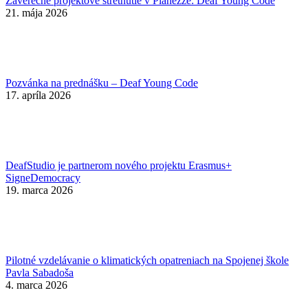
Záverečné projektové stretnutie v Pianezze: Deaf Young Code
21. mája 2026
Pozvánka na prednášku – Deaf Young Code
17. apríla 2026
DeafStudio je partnerom nového projektu Erasmus+
SigneDemocracy
19. marca 2026
Pilotné vzdelávanie o klimatických opatreniach na Spojenej škole
Pavla Sabadoša
4. marca 2026