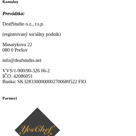
Kontakty
Prevádzka:
DeafStudio o.z., r.s.p.
(registrovaný sociálny podnik)
Masarykova 22
080 0 Prešov
info@deafstudio.net
VVS/1-900/90-326 06-2
IČO: 42086051
Banka: SK3283300000002700689522 FIO
Partneri