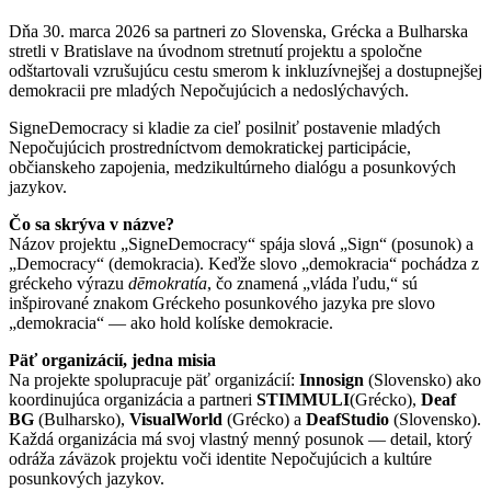
Dňa 30. marca 2026 sa partneri zo Slovenska, Grécka a Bulharska
stretli v Bratislave na úvodnom stretnutí projektu a spoločne
odštartovali vzrušujúcu cestu smerom k inkluzívnejšej a dostupnejšej
demokracii pre mladých Nepočujúcich a nedoslýchavých.
SigneDemocracy si kladie za cieľ posilniť postavenie mladých
Nepočujúcich prostredníctvom demokratickej participácie,
občianskeho zapojenia, medzikultúrneho dialógu a posunkových
jazykov.
Čo sa skrýva v názve?
Názov projektu „SigneDemocracy“ spája slová „Sign“ (posunok) a
„Democracy“ (demokracia). Keďže slovo „demokracia“ pochádza z
gréckeho výrazu
dēmokratía
, čo znamená „vláda ľudu,“ sú
inšpirované znakom Gréckeho posunkového jazyka pre slovo
„demokracia“ — ako hold kolíske demokracie.
Päť organizácií, jedna misia
Na projekte spolupracuje päť organizácií:
Innosign
(Slovensko) ako
koordinujúca organizácia a partneri
STIMMULI
(Grécko),
Deaf
BG
(Bulharsko),
VisualWorld
(Grécko) a
DeafStudio
(Slovensko).
Každá organizácia má svoj vlastný menný posunok — detail, ktorý
odráža záväzok projektu voči identite Nepočujúcich a kultúre
posunkových jazykov.