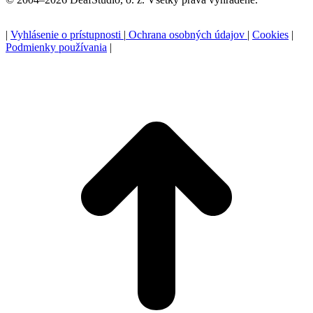
|
Vyhlásenie o prístupnosti
|
Ochrana osobných údajov
|
Cookies
|
Podmienky používania
|
P
n
z