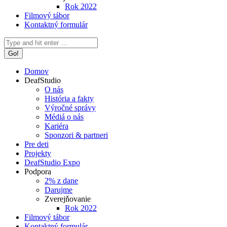
Rok 2022
Filmový tábor
Kontaktný formulár
Search:
Domov
DeafStudio
O nás
História a fakty
Výročné správy
Médiá o nás
Kariéra
Sponzori & partneri
Pre deti
Projekty
DeafStudio Expo
Podpora
2% z dane
Darujme
Zverejňovanie
Rok 2022
Filmový tábor
Kontaktný formulár