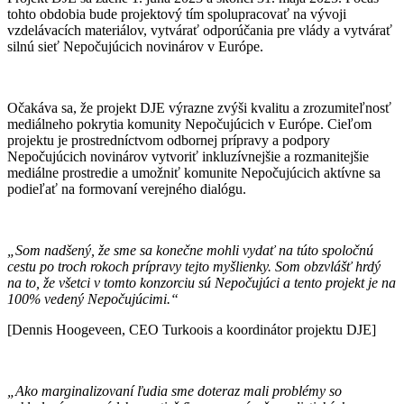
tohto obdobia bude projektový tím spolupracovať na vývoji
vzdelávacích materiálov, vytvárať odporúčania pre vlády a vytvárať
silnú sieť Nepočujúcich novinárov v Európe.
Očakáva sa, že projekt DJE výrazne zvýši kvalitu a zrozumiteľnosť
mediálneho pokrytia komunity Nepočujúcich v Európe. Cieľom
projektu je prostredníctvom odbornej prípravy a podpory
Nepočujúcich novinárov vytvoriť inkluzívnejšie a rozmanitejšie
mediálne prostredie a umožniť komunite Nepočujúcich aktívne sa
podieľať na formovaní verejného dialógu.
„Som nadšený, že sme sa konečne mohli vydať na túto spoločnú
cestu po troch rokoch prípravy tejto myšlienky. Som obzvlášť hrdý
na to, že všetci v tomto konzorciu sú Nepočujúci a tento projekt je na
100% vedený Nepočujúcimi.“
[Dennis Hoogeveen, CEO Turkoois a koordinátor projektu DJE]
„Ako marginalizovaní ľudia sme doteraz mali problémy so