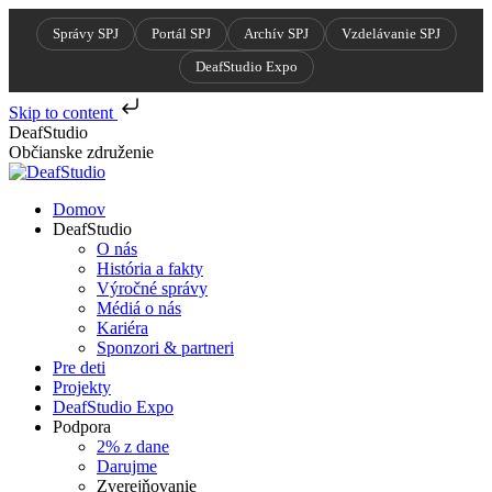
Správy SPJ
Portál SPJ
Archív SPJ
Vzdelávanie SPJ
DeafStudio Expo
Skip to content
Skip
DeafStudio
to
Občianske združenie
content
Domov
DeafStudio
O nás
História a fakty
Výročné správy
Médiá o nás
Kariéra
Sponzori & partneri
Pre deti
Projekty
DeafStudio Expo
Podpora
2% z dane
Darujme
Zverejňovanie