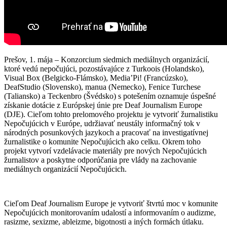
Prešov, 1. mája – Konzorcium siedmich mediálnych organizácií,
ktoré vedú nepočujúci, pozostávajúce z Turkoois (Holandsko),
Visual Box (Belgicko-Flámsko), Media’Pi! (Francúzsko),
DeafStudio (Slovensko), manua (Nemecko), Fenice Turchese
(Taliansko) a Teckenbro (Švédsko) s potešením oznamuje úspešné
získanie dotácie z Európskej únie pre Deaf Journalism Europe
(DJE). Cieľom tohto prelomového projektu je vytvoriť žurnalistiku
Nepočujúcich v Európe, udržiavať neustály informačný tok v
národných posunkových jazykoch a pracovať na investigatívnej
žurnalistike o komunite Nepočujúcich ako celku. Okrem toho
projekt vytvorí vzdelávacie materiály pre nových Nepočujúcich
žurnalistov a poskytne odporúčania pre vlády na zachovanie
mediálnych organizácií Nepočujúcich.
Cieľom Deaf Journalism Europe je vytvoriť štvrtú moc v komunite
Nepočujúcich monitorovaním udalostí a informovaním o audizme,
rasizme, sexizme, ableizme, bigotnosti a iných formách útlaku.