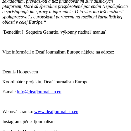
zakladaním, prevádzkou a tiež financovaním žurnalistických
platforiem, ktoré sú špeciálne prispôsobené potrebám Nepočujúcich
a sprístupňujú im správy a informácie. O to viac ma teší možnosť
spolupracovať s európskymi partnermi na rozšírení žurnalistickej
oblasti v celej Európe.“
[Benedikt J. Sequeira Gerardo, výkonný riaditeľ manua]
Viac informácií o Deaf Journalism Europe nájdete na adrese:
Dennis Hoogeveen
Koordinátor projektu, Deaf Journalism Europe
E-mail:
info@deafjournalism.eu
Webová stránka:
www.deafjournalism.eu
Instagram: @deafjournalism