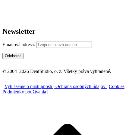
Newsletter
Emailová adresa:
© 2004–2026 DeafStudio, o. z. Všetky práva vyhradené.
|
Vyhlásenie o prístupnosti
|
Ochrana osobných údajov
|
Cookies
|
Podmienky používania
|
P
n
z