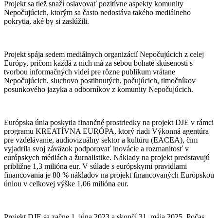
Projekt sa tiež snaží oslavovať pozitívne aspekty komunity
Nepočujúcich, ktorým sa často nedostáva takého mediálneho
pokrytia, aké by si zaslúžili.
Projekt spája sedem mediálnych organizácií Nepočujúcich z celej
Európy, pričom každá z nich má za sebou bohaté skúsenosti s
tvorbou informačných videí pre rôzne publikum vrátane
Nepočujúcich, sluchovo postihnutých, počujúcich, tlmočníkov
posunkového jazyka a odborníkov z komunity Nepočujúcich.
Európska únia poskytla finančné prostriedky na projekt DJE v rámci
programu KREATÍVNA EURÓPA, ktorý riadi Výkonná agentúra
pre vzdelávanie, audiovizuálny sektor a kultúru (EACEA), čím
vyjadrila svoj záväzok podporovať inovácie a rozmanitosť v
európskych médiách a žurnalistike. Náklady na projekt predstavujú
približne 1,3 milióna eur. V súlade s európskymi pravidlami
financovania je 80 % nákladov na projekt financovaných Európskou
úniou v celkovej výške 1,06 milióna eur.
Projekt DJE sa začne 1. júna 2023 a skončí 31. mája 2025. Počas