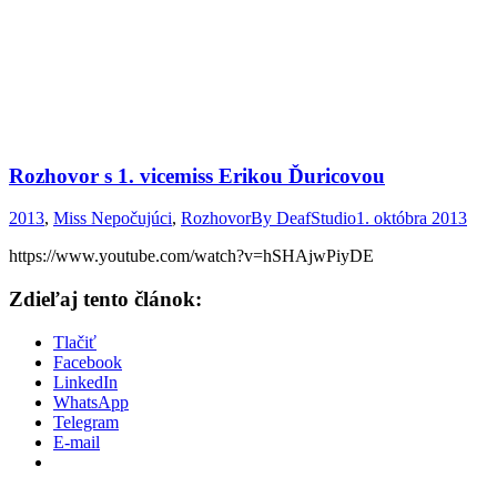
Rozhovor s 1. vicemiss Erikou Ďuricovou
2013
,
Miss Nepočujúci
,
Rozhovor
By
DeafStudio
1. októbra 2013
https://www.youtube.com/watch?v=hSHAjwPiyDE
Zdieľaj tento článok:
Tlačiť
Facebook
LinkedIn
WhatsApp
Telegram
E-mail