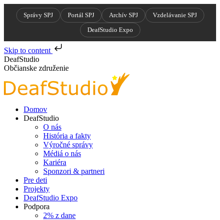
Správy SPJ
Portál SPJ
Archív SPJ
Vzdelávanie SPJ
DeafStudio Expo
Skip to content
Skip
DeafStudio
to
Občianske združenie
content
Domov
DeafStudio
O nás
História a fakty
Výročné správy
Médiá o nás
Kariéra
Sponzori & partneri
Pre deti
Projekty
DeafStudio Expo
Podpora
2% z dane