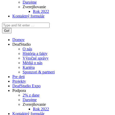
Darujme
Zverejňovanie
Rok 2022
Kontaktný formulár
Search:
Domov
DeafStudio
O nás
História a fakty
Výročné správy
Médiá o nás
Kariéra
Sponzori & partneri
Pre deti
Projekty
DeafStudio Expo
Podpora
2% z dane
Darujme
Zverejňovanie
Rok 2022
Kontaktný formulár