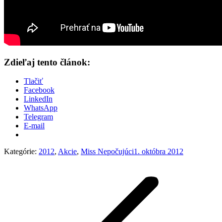
Zdieľaj tento článok:
Tlačiť
Facebook
LinkedIn
WhatsApp
Telegram
E-mail
Kategórie:
2012
,
Akcie
,
Miss Nepočujúci
1. októbra 2012
Post
navigation