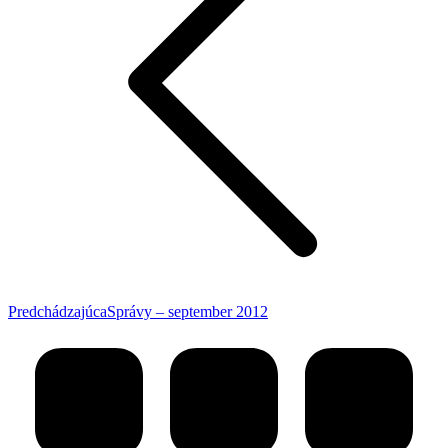
Predchádzajúci
Predchádzajúca
Správy – september 2012
príspevok: