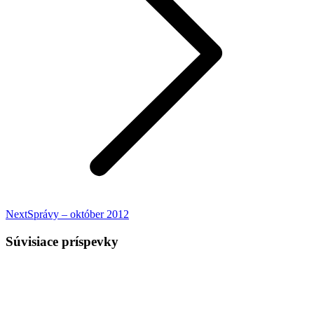
Nasledujúci
Next
Správy – október 2012
príspevok:
Súvisiace príspevky