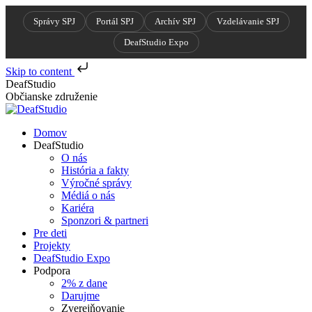
Správy SPJ
Portál SPJ
Archív SPJ
Vzdelávanie SPJ
DeafStudio Expo
Skip to content
Skip
DeafStudio
to
Občianske združenie
content
Domov
DeafStudio
O nás
História a fakty
Výročné správy
Médiá o nás
Kariéra
Sponzori & partneri
Pre deti
Projekty
DeafStudio Expo
Podpora
2% z dane
Darujme
Zverejňovanie