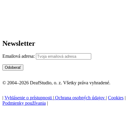
Newsletter
Emailová adresa:
© 2004–2026 DeafStudio, o. z. Všetky práva vyhradené.
|
Vyhlásenie o prístupnosti
|
Ochrana osobných údajov
|
Cookies
|
Podmienky používania
|
P
n
z