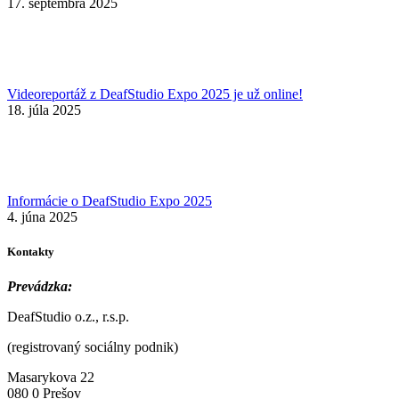
17. septembra 2025
Videoreportáž z DeafStudio Expo 2025 je už online!
18. júla 2025
Informácie o DeafStudio Expo 2025
4. júna 2025
Kontakty
Prevádzka:
DeafStudio o.z., r.s.p.
(registrovaný sociálny podnik)
Masarykova 22
080 0 Prešov