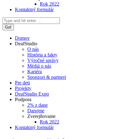
Rok 2022
Kontaktný formulár
Search:
Domov
DeafStudio
O nás
História a fakty
Výročné správy
Médiá o nás
Kariéra
Sponzori & partneri
Pre deti
Projekty
DeafStudio Expo
Podpora
2% z dane
Darujme
Zverejňovanie
Rok 2022
Kontaktný formulár