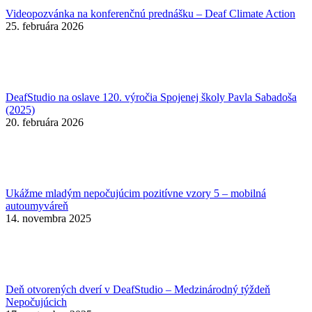
Videopozvánka na konferenčnú prednášku – Deaf Climate Action
25. februára 2026
DeafStudio na oslave 120. výročia Spojenej školy Pavla Sabadoša
(2025)
20. februára 2026
Ukážme mladým nepočujúcim pozitívne vzory 5 – mobilná
autoumyváreň
14. novembra 2025
Deň otvorených dverí v DeafStudio – Medzinárodný týždeň
Nepočujúcich