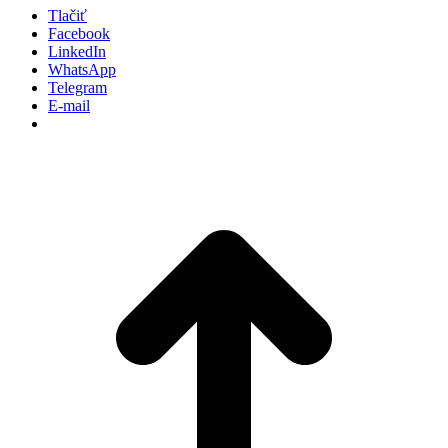
Tlačiť
Facebook
LinkedIn
WhatsApp
Telegram
E-mail
P
n
z