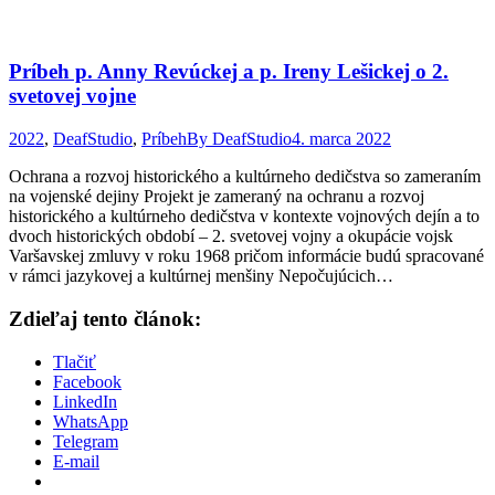
Príbeh p. Anny Revúckej a p. Ireny Lešickej o 2.
svetovej vojne
2022
,
DeafStudio
,
Príbeh
By
DeafStudio
4. marca 2022
Ochrana a rozvoj historického a kultúrneho dedičstva so zameraním
na vojenské dejiny Projekt je zameraný na ochranu a rozvoj
historického a kultúrneho dedičstva v kontexte vojnových dejín a to
dvoch historických období – 2. svetovej vojny a okupácie vojsk
Varšavskej zmluvy v roku 1968 pričom informácie budú spracované
v rámci jazykovej a kultúrnej menšiny Nepočujúcich…
Zdieľaj tento článok:
Tlačiť
Facebook
LinkedIn
WhatsApp
Telegram
E-mail