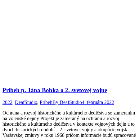
Príbeh p. Jána Bobka o 2. svetovej vojne
2022
,
DeafStudio
,
Príbeh
By
DeafStudio
4. februára 2022
Ochrana a rozvoj historického a kultúrneho dedičstva so zameraním
na vojenské dejiny Projekt je zameraný na ochranu a rozvoj
historického a kultúrneho dedičstva v kontexte vojnových dejín a to
dvoch historických období – 2. svetovej vojny a okupácie vojsk
Varšavskej zmluvy v roku 1968 pričom informácie budú spracované