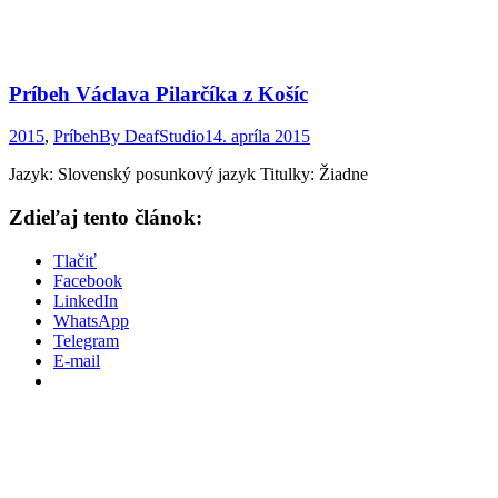
Príbeh Václava Pilarčíka z Košíc
2015
,
Príbeh
By
DeafStudio
14. apríla 2015
Jazyk: Slovenský posunkový jazyk Titulky: Žiadne
Zdieľaj tento článok:
Tlačiť
Facebook
LinkedIn
WhatsApp
Telegram
E-mail