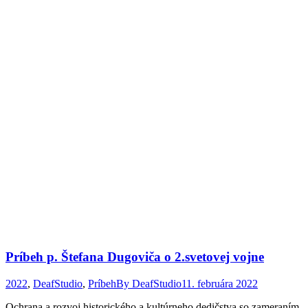
Príbeh p. Štefana Dugoviča o 2.svetovej vojne
2022
,
DeafStudio
,
Príbeh
By
DeafStudio
11. februára 2022
Ochrana a rozvoj historického a kultúrneho dedičstva so zameraním