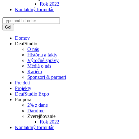
Rok 2022
Kontaktný formulár
Search:
Domov
DeafStudio
O nás
História a fakty
Výročné správy
Médiá o nás
Kariéra
Sponzori & partneri
Pre deti
Projekty
DeafStudio Expo
Podpora
2% z dane
Darujme
Zverejňovanie
Rok 2022
Kontaktný formulár