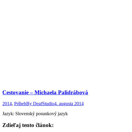
Cestovanie – Michaela Palidrábová
2014
,
Príbeh
By
DeafStudio
4. augusta 2014
Jazyk: Slovenský posunkový jazyk
Zdieľaj tento článok: