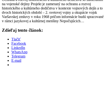
na vojenské dejiny Projekt je zameraný na ochranu a rozvoj
historického a kultúrneho dedičstva v kontexte vojnových dejín a to
dvoch historických období – 2. svetovej vojny a okupácie vojsk
Varšavskej zmluvy v roku 1968 pričom informácie budú spracované
v rámci jazykovej a kultúrnej menšiny Nepočujúcich…
Zdieľaj tento článok:
Tlačiť
Facebook
LinkedIn
WhatsApp
Telegram
E-mail