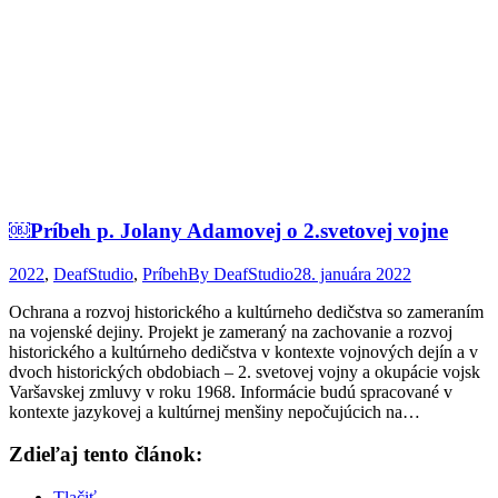
￼Príbeh p. Jolany Adamovej o 2.svetovej vojne
2022
,
DeafStudio
,
Príbeh
By
DeafStudio
28. januára 2022
Ochrana a rozvoj historického a kultúrneho dedičstva so zameraním
na vojenské dejiny. Projekt je zameraný na zachovanie a rozvoj
historického a kultúrneho dedičstva v kontexte vojnových dejín a v
dvoch historických obdobiach – 2. svetovej vojny a okupácie vojsk
Varšavskej zmluvy v roku 1968. Informácie budú spracované v
kontexte jazykovej a kultúrnej menšiny nepočujúcich na…
Zdieľaj tento článok:
Tlačiť