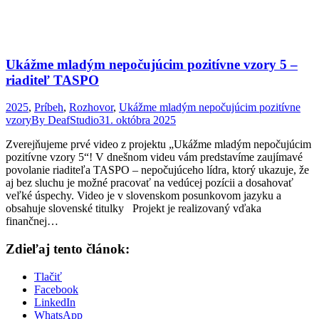
Ukážme mladým nepočujúcim pozitívne vzory 5 –
riaditeľ TASPO
2025
,
Príbeh
,
Rozhovor
,
Ukážme mladým nepočujúcim pozitívne
vzory
By
DeafStudio
31. októbra 2025
Zverejňujeme prvé video z projektu „Ukážme mladým nepočujúcim
pozitívne vzory 5“! V dnešnom videu vám predstavíme zaujímavé
povolanie riaditeľa TASPO – nepočujúceho lídra, ktorý ukazuje, že
aj bez sluchu je možné pracovať na vedúcej pozícii a dosahovať
veľké úspechy. Video je v slovenskom posunkovom jazyku a
obsahuje slovenské titulky Projekt je realizovaný vďaka
finančnej…
Zdieľaj tento článok:
Tlačiť
Facebook
LinkedIn
WhatsApp