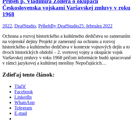
Príbeh p. Vladimíra Zollera o okupácií
Československa vojskami Varšavskej zmluvy v roku
1968
2022
,
DeafStudio
,
Príbeh
By
DeafStudio
25. februára 2022
Ochrana a rozvoj historického a kultúrneho dedičstva so zameraním
na vojenské dejiny Projekt je zameraný na ochranu a rozvoj
historického a kultúrneho dedičstva v kontexte vojnových dejín a to
dvoch historických období – 2. svetovej vojny a okupácie vojsk
Varšavskej zmluvy v roku 1968 pričom informácie budú spracované
v rámci jazykovej a kultúrnej menšiny Nepočujúcich…
Zdieľaj tento článok:
Tlačiť
Facebook
LinkedIn
WhatsApp
Telegram
E-mail