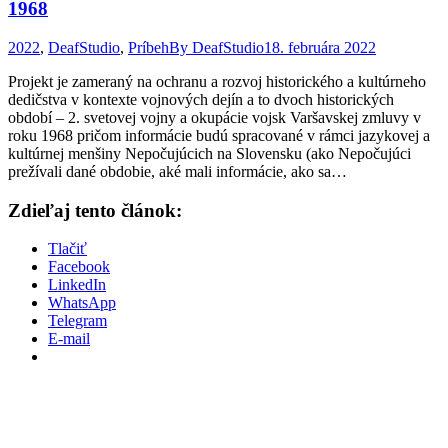
1968
2022
,
DeafStudio
,
Príbeh
By
DeafStudio
18. februára 2022
Projekt je zameraný na ochranu a rozvoj historického a kultúrneho
dedičstva v kontexte vojnových dejín a to dvoch historických
období – 2. svetovej vojny a okupácie vojsk Varšavskej zmluvy v
roku 1968 pričom informácie budú spracované v rámci jazykovej a
kultúrnej menšiny Nepočujúcich na Slovensku (ako Nepočujúci
prežívali dané obdobie, aké mali informácie, ako sa…
Zdieľaj tento článok:
Tlačiť
Facebook
LinkedIn
WhatsApp
Telegram
E-mail