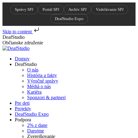
Správy SPJ
Portál SPJ
Archív SPJ
Vzdelávanie SPJ
DeafStudio Expo
Skip to content
Skip
DeafStudio
to
Občianske združenie
content
Domov
DeafStudio
O nás
História a fakty
Výročné správy
Médiá o nás
Kariéra
Sponzori & partneri
Pre deti
Projekty
DeafStudio Expo
Podpora
2% z dane
Darujme
Zverejňovanie