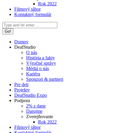
Rok 2022
Filmový tábor
Kontaktný formulár
Search:
Domov
DeafStudio
O nás
História a fakty
Výročné správy
Médiá o nás
Kariéra
Sponzori & partneri
Pre deti
Projekty
DeafStudio Expo
Podpora
2% z dane
Darujme
Zverejňovanie
Rok 2022
Filmový tábor
Kontaktný formulár