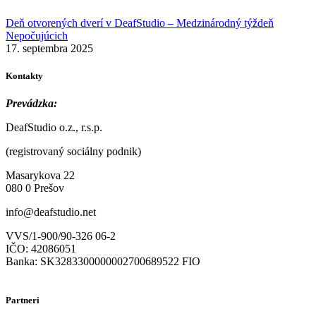
Deň otvorených dverí v DeafStudio – Medzinárodný týždeň
Nepočujúcich
17. septembra 2025
Kontakty
Prevádzka:
DeafStudio o.z., r.s.p.
(registrovaný sociálny podnik)
Masarykova 22
080 0 Prešov
info@deafstudio.net
VVS/1-900/90-326 06-2
IČO: 42086051
Banka: SK3283300000002700689522 FIO
Partneri