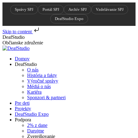
Správy SPJ
Portál SPJ
Archív SPJ
Vzdelávanie SPJ
DeafStudio Expo
Skip to content
Skip
DeafStudio
to
Občianske združenie
content
Domov
DeafStudio
O nás
História a fakty
Výročné správy
Médiá o nás
Kariéra
Sponzori & partneri
Pre deti
Projekty
DeafStudio Expo
Podpora
2% z dane
Darujme
Zverejňovanie