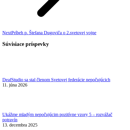
Nasledujúci
Next
Príbeh p. Štefana Dugoviča o 2.svetovej vojne
príspevok:
Súvisiace príspevky
DeafStudio sa stal členom Svetovej federácie nepočujúcich
11. júna 2026
Ukážme mladým nepočujúcim pozitívne vzory 5 – rozvážač
potravín
13. decembra 2025