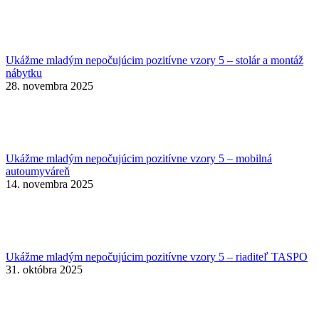
Ukážme mladým nepočujúcim pozitívne vzory 5 – stolár a montáž
nábytku
28. novembra 2025
Ukážme mladým nepočujúcim pozitívne vzory 5 – mobilná
autoumyváreň
14. novembra 2025
Ukážme mladým nepočujúcim pozitívne vzory 5 – riaditeľ TASPO
31. októbra 2025