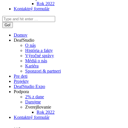
Rok 2022
Kontaktný formulár
Search:
Domov
DeafStudio
O nás
História a fakty
Výročné správy
Médiá o nás
Kariéra
Sponzori & partneri
Pre deti
Projekty
DeafStudio Expo
Podpora
2% z dane
Darujme
Zverejňovanie
Rok 2022
Kontaktný formulár