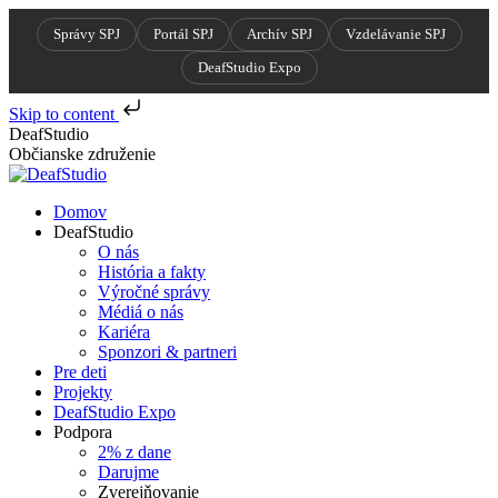
Správy SPJ
Portál SPJ
Archív SPJ
Vzdelávanie SPJ
DeafStudio Expo
Skip to content
Skip
DeafStudio
to
Občianske združenie
content
Domov
DeafStudio
O nás
História a fakty
Výročné správy
Médiá o nás
Kariéra
Sponzori & partneri
Pre deti
Projekty
DeafStudio Expo
Podpora
2% z dane
Darujme
Zverejňovanie