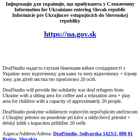
Інформація для українців, що прибувають у Словаччину
Information for Ukrainians entering Slovak republic
Informácie pre Ukrajincov vstupujúcich do Slovenskej
republiky
https://ua.gov.sk
DeafStudio надасть глухим біженцям війни солідарності з
України зону відпочинку для кави та зону відпочинку + ігрову
зону для дітей місткістю приблизно 20 осіб.
DeafStudio will provide the solidarity war deaf refugees from
Ukraine with a sitting area for coffee and a relaxation area + play
area for children with a capacity of approximately 20 people.
DeafStudio poskytne solidárnym vojnovým nepočujúcim utečencom
z Ukrajiny priestor na posedenie pri káve a oddychový priestor +
detský kútik s kapacitou približne 20 osôb.
Адреса/Address/Adresa:
DeafStudio, Solivarska 1423/2, 080 01
Prešov, Slovakia