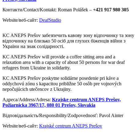
Контакти/Contact/Kontakt: Roman Polášek –
+421 917 980 305
Website/веб-сайт:
DeafStudio
KC ANEPS Prešov забезпечить кавову зону відпочинку та зону
відпочинку на близько 50 осіб для глухих біженців війни з
України на знак солідарності.
KC ANEPS Prešov will provide a coffee sitting area and a
relaxation area with a capacity of about 50 persons for war deaf
refugees from Ukraine in solidarity.
KC ANEPS Prešov poskytne solidárne posedenie pri káve a
oddychovú zónu s kapacitou približne 50 osôb pre vojnových
nepočujúcich utečencov z Ukrajiny.
Адреса/Address/Adresa:
Krajske centrum ANEPS Prešov,
Požiarnicka 3967/17, 080 01 Prešov, Slovakia
Відповідальність/Responsibility/Zodpovednosť: Pavol Ainter
Website/веб-сайт:
Krajské centrum ANEPS Prešov