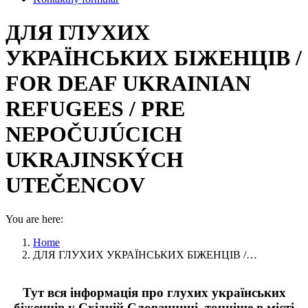
ДЛЯ ГЛУХИХ
УКРАЇНСЬКИХ БІЖЕНЦІВ /
FOR DEAF UKRAINIAN
REFUGEES / PRE
NEPOČUJÚCICH
UKRAJINSKÝCH
UTEČENCOV
You are here:
Home
ДЛЯ ГЛУХИХ УКРАЇНСЬКИХ БІЖЕНЦІВ /…
Тут вся інформація про глухих українських
біженців у Східній Словаччині, точніше в місті