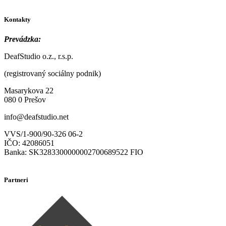
Kontakty
Prevádzka:
DeafStudio o.z., r.s.p.
(registrovaný sociálny podnik)
Masarykova 22
080 0 Prešov
info@deafstudio.net
VVS/1-900/90-326 06-2
IČO: 42086051
Banka: SK3283300000002700689522 FIO
Partneri