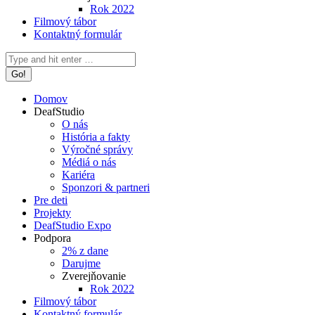
Rok 2022
Filmový tábor
Kontaktný formulár
Search:
Domov
DeafStudio
O nás
História a fakty
Výročné správy
Médiá o nás
Kariéra
Sponzori & partneri
Pre deti
Projekty
DeafStudio Expo
Podpora
2% z dane
Darujme
Zverejňovanie
Rok 2022
Filmový tábor
Kontaktný formulár