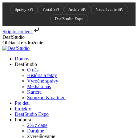
Správy SPJ
Portál SPJ
Archív SPJ
Vzdelávanie SPJ
DeafStudio Expo
Skip to content
Skip
DeafStudio
to
Občianske združenie
content
Domov
DeafStudio
O nás
História a fakty
Výročné správy
Médiá o nás
Kariéra
Sponzori & partneri
Pre deti
Projekty
DeafStudio Expo
Podpora
2% z dane
Darujme
Zverejňovanie