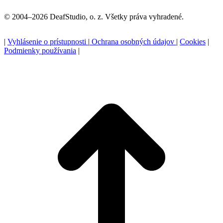
© 2004–2026 DeafStudio, o. z. Všetky práva vyhradené.
|
Vyhlásenie o prístupnosti
|
Ochrana osobných údajov
|
Cookies
|
Podmienky používania
|
P
n
z