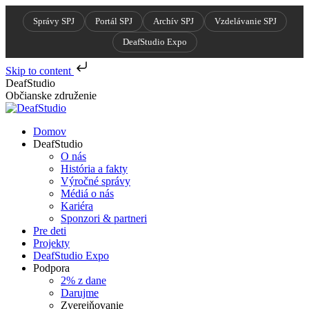
Správy SPJ
Portál SPJ
Archív SPJ
Vzdelávanie SPJ
DeafStudio Expo
Skip to content
Skip
DeafStudio
to
Občianske združenie
content
Domov
DeafStudio
O nás
História a fakty
Výročné správy
Médiá o nás
Kariéra
Sponzori & partneri
Pre deti
Projekty
DeafStudio Expo
Podpora
2% z dane
Darujme
Zverejňovanie