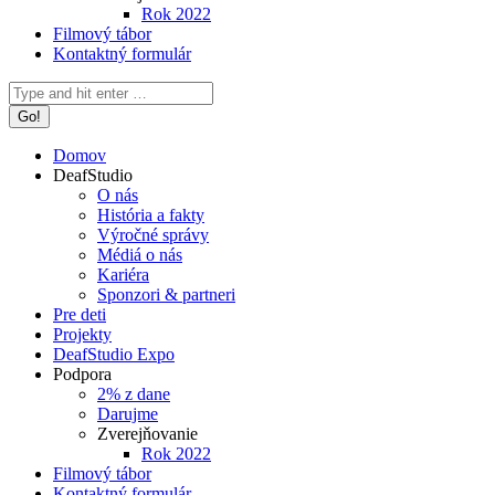
Rok 2022
Filmový tábor
Kontaktný formulár
Search:
Domov
DeafStudio
O nás
História a fakty
Výročné správy
Médiá o nás
Kariéra
Sponzori & partneri
Pre deti
Projekty
DeafStudio Expo
Podpora
2% z dane
Darujme
Zverejňovanie
Rok 2022
Filmový tábor
Kontaktný formulár