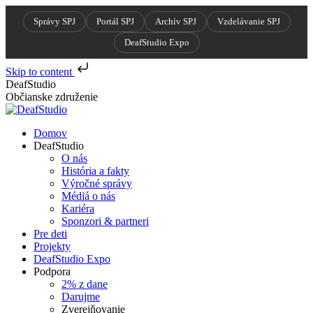
Správy SPJ
Portál SPJ
Archív SPJ
Vzdelávanie SPJ
DeafStudio Expo
Skip to content
Skip
DeafStudio
to
Občianske združenie
content
Domov
DeafStudio
O nás
História a fakty
Výročné správy
Médiá o nás
Kariéra
Sponzori & partneri
Pre deti
Projekty
DeafStudio Expo
Podpora
2% z dane
Darujme
Zverejňovanie