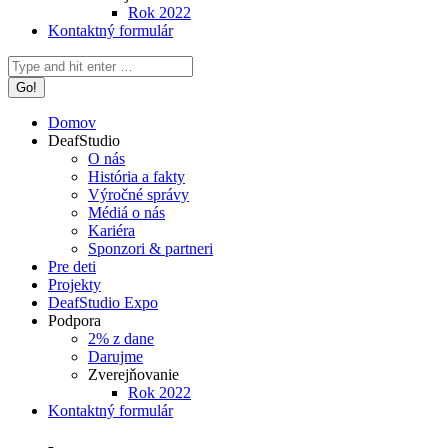
Rok 2022
Kontaktný formulár
Search:
Domov
DeafStudio
O nás
História a fakty
Výročné správy
Médiá o nás
Kariéra
Sponzori & partneri
Pre deti
Projekty
DeafStudio Expo
Podpora
2% z dane
Darujme
Zverejňovanie
Rok 2022
Kontaktný formulár