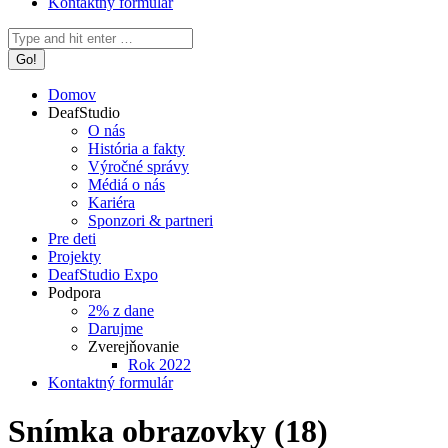
Kontaktný formulár
Search:
Domov
DeafStudio
O nás
História a fakty
Výročné správy
Médiá o nás
Kariéra
Sponzori & partneri
Pre deti
Projekty
DeafStudio Expo
Podpora
2% z dane
Darujme
Zverejňovanie
Rok 2022
Kontaktný formulár
Snímka obrazovky (18)