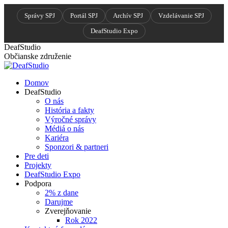
Správy SPJ
Portál SPJ
Archív SPJ
Vzdelávanie SPJ
DeafStudio Expo
Skip to
Skip
DeafStudio
content
to
Občianske združenie
content
Domov
DeafStudio
O nás
História a fakty
Výročné správy
Médiá o nás
Kariéra
Sponzori & partneri
Pre deti
Projekty
DeafStudio Expo
Podpora
2% z dane
Darujme
Zverejňovanie
Rok 2022