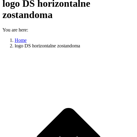
logo DS horizontalne
zostandoma
You are here:
Home
logo DS horizontalne zostandoma
P
n
z