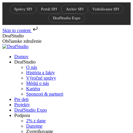
Správy SPJ
Portál SPJ
Archív SPJ
Vzdelávanie SPJ
DeafStudio Expo
Skip to content
Skip
DeafStudio
to
Občianske združenie
content
Domov
DeafStudio
O nás
História a fakty
Výročné správy
Médiá o nás
Kariéra
Sponzori & partneri
Pre deti
Projekty
DeafStudio Expo
Podpora
2% z dane
Darujme
Zverejňovanie