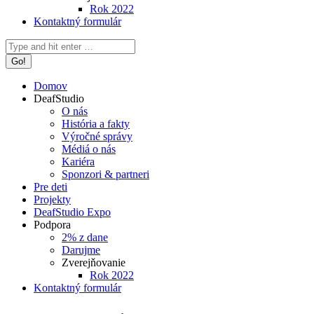
Rok 2022
Kontaktný formulár
Search:
Domov
DeafStudio
O nás
História a fakty
Výročné správy
Médiá o nás
Kariéra
Sponzori & partneri
Pre deti
Projekty
DeafStudio Expo
Podpora
2% z dane
Darujme
Zverejňovanie
Rok 2022
Kontaktný formulár