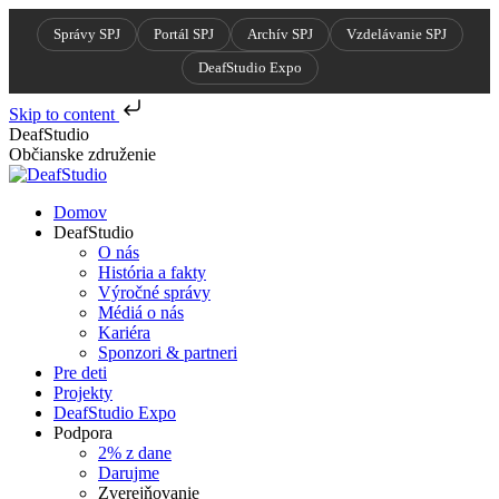
Správy SPJ
Portál SPJ
Archív SPJ
Vzdelávanie SPJ
DeafStudio Expo
Skip to content
Skip
DeafStudio
to
Občianske združenie
content
Domov
DeafStudio
O nás
História a fakty
Výročné správy
Médiá o nás
Kariéra
Sponzori & partneri
Pre deti
Projekty
DeafStudio Expo
Podpora
2% z dane
Darujme
Zverejňovanie