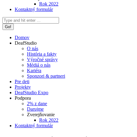
Rok 2022
Kontaktný formulár
Search:
Domov
DeafStudio
O nás
História a fakty
Výročné správy
Médiá o nás
Kariéra
Sponzori & partneri
Pre deti
Projekty
DeafStudio Expo
Podpora
2% z dane
Darujme
Zverejňovanie
Rok 2022
Kontaktný formulár