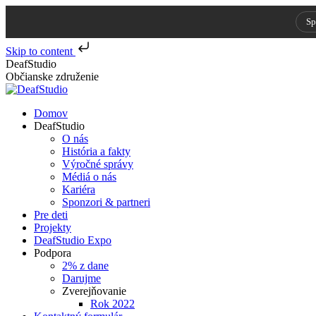
Sp
Skip to content
Skip
DeafStudio
to
Občianske združenie
content
Domov
DeafStudio
O nás
História a fakty
Výročné správy
Médiá o nás
Kariéra
Sponzori & partneri
Pre deti
Projekty
DeafStudio Expo
Podpora
2% z dane
Darujme
Zverejňovanie
Rok 2022