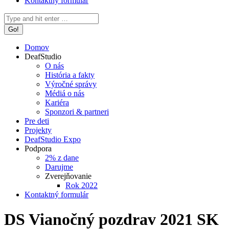
Kontaktný formulár
Search:
Domov
DeafStudio
O nás
História a fakty
Výročné správy
Médiá o nás
Kariéra
Sponzori & partneri
Pre deti
Projekty
DeafStudio Expo
Podpora
2% z dane
Darujme
Zverejňovanie
Rok 2022
Kontaktný formulár
DS Vianočný pozdrav 2021 SK