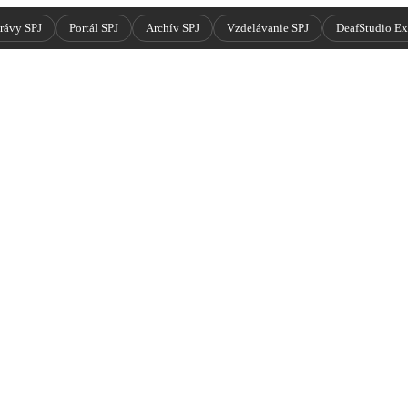
rávy SPJ
Portál SPJ
Archív SPJ
Vzdelávanie SPJ
DeafStudio E