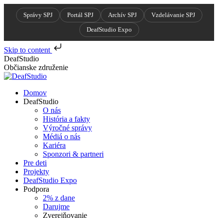
Správy SPJ
Portál SPJ
Archív SPJ
Vzdelávanie SPJ
DeafStudio Expo
Skip to content
Skip
DeafStudio
to
Občianske združenie
content
Domov
DeafStudio
O nás
História a fakty
Výročné správy
Médiá o nás
Kariéra
Sponzori & partneri
Pre deti
Projekty
DeafStudio Expo
Podpora
2% z dane
Darujme
Zverejňovanie