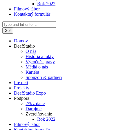
Rok 2022
Filmový tábor
Kontaktný formulár
Search:
Domov
DeafStudio
O nás
História a fakty
Výročné správy
Médiá o nás
Kariéra
Sponzori & partneri
Pre deti
Projekty
DeafStudio Expo
Podpora
2% z dane
Darujme
Zverejňovanie
Rok 2022
Filmový tábor
Kontaktný formulár