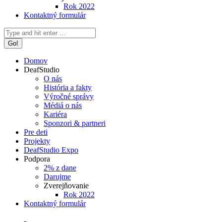
Rok 2022
Kontaktný formulár
Search:
Domov
DeafStudio
O nás
História a fakty
Výročné správy
Médiá o nás
Kariéra
Sponzori & partneri
Pre deti
Projekty
DeafStudio Expo
Podpora
2% z dane
Darujme
Zverejňovanie
Rok 2022
Kontaktný formulár