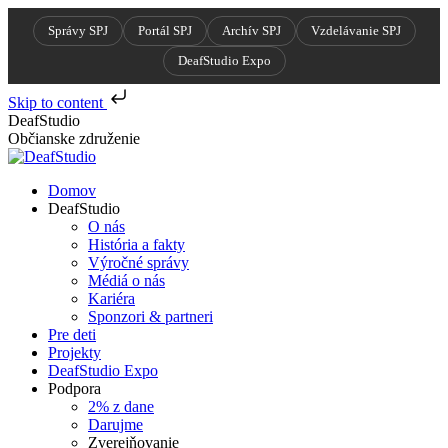
Správy SPJ
Portál SPJ
Archív SPJ
Vzdelávanie SPJ
DeafStudio Expo
Skip to content
Skip
DeafStudio
to
Občianske združenie
content
Domov
DeafStudio
O nás
História a fakty
Výročné správy
Médiá o nás
Kariéra
Sponzori & partneri
Pre deti
Projekty
DeafStudio Expo
Podpora
2% z dane
Darujme
Zverejňovanie