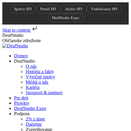
Správy SPJ
Portál SPJ
Archív SPJ
Vzdelávanie SPJ
DeafStudio Expo
Skip to content
Skip
DeafStudio
to
Občianske združenie
content
Domov
DeafStudio
O nás
História a fakty
Výročné správy
Médiá o nás
Kariéra
Sponzori & partneri
Pre deti
Projekty
DeafStudio Expo
Podpora
2% z dane
Darujme
Zverejňovanie