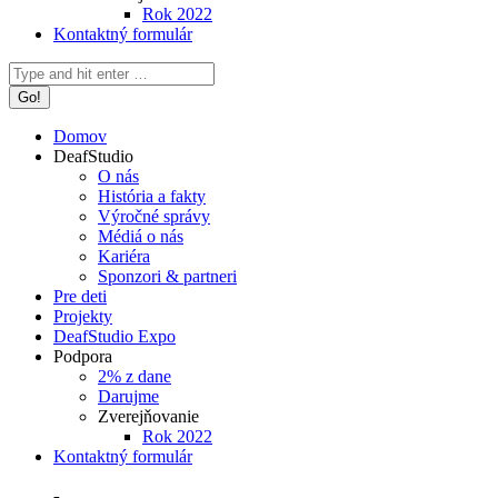
Rok 2022
Kontaktný formulár
Search:
Domov
DeafStudio
O nás
História a fakty
Výročné správy
Médiá o nás
Kariéra
Sponzori & partneri
Pre deti
Projekty
DeafStudio Expo
Podpora
2% z dane
Darujme
Zverejňovanie
Rok 2022
Kontaktný formulár