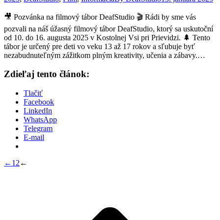
🎥 Pozvánka na filmový tábor DeafStudio 🎬 Rádi by sme vás
pozvali na náš úžasný filmový tábor DeafStudio, ktorý sa uskutoční
od 10. do 16. augusta 2025 v Kostolnej Vsi pri Prievidzi. 🌲 Tento
tábor je určený pre deti vo veku 13 až 17 rokov a sľubuje byť
nezabudnuteľným zážitkom plným kreativity, učenia a zábavy.…
Zdieľaj tento článok:
Tlačiť
Facebook
LinkedIn
WhatsApp
Telegram
E-mail
←
1
2
←
P
n
z