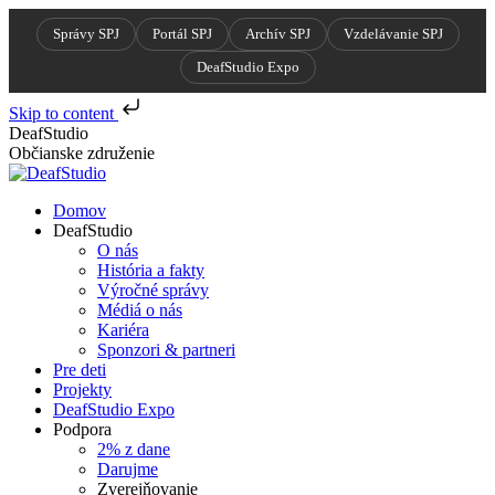
Správy SPJ
Portál SPJ
Archív SPJ
Vzdelávanie SPJ
DeafStudio Expo
Skip to content
Skip
DeafStudio
to
Občianske združenie
content
Domov
DeafStudio
O nás
História a fakty
Výročné správy
Médiá o nás
Kariéra
Sponzori & partneri
Pre deti
Projekty
DeafStudio Expo
Podpora
2% z dane
Darujme
Zverejňovanie