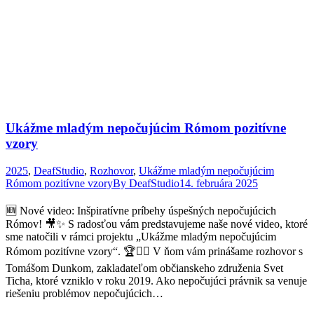
Ukážme mladým nepočujúcim Rómom pozitívne
vzory
2025
,
DeafStudio
,
Rozhovor
,
Ukážme mladým nepočujúcim
Rómom pozitívne vzory
By
DeafStudio
14. februára 2025
🆕 Nové video: Inšpiratívne príbehy úspešných nepočujúcich
Rómov! 🎥✨ S radosťou vám predstavujeme naše nové video, ktoré
sme natočili v rámci projektu „Ukážme mladým nepočujúcim
Rómom pozitívne vzory“. 🏆👂🏽 V ňom vám prinášame rozhovor s
Tomášom Dunkom, zakladateľom občianskeho združenia Svet
Ticha, ktoré vzniklo v roku 2019. Ako nepočujúci právnik sa venuje
riešeniu problémov nepočujúcich…