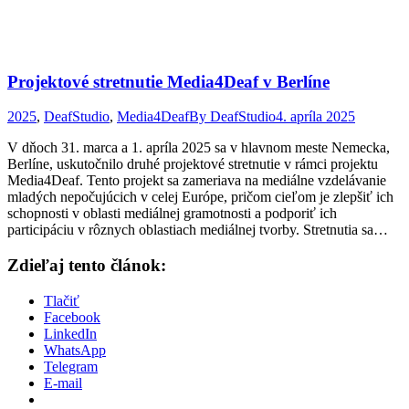
Projektové stretnutie Media4Deaf v Berlíne
2025
,
DeafStudio
,
Media4Deaf
By
DeafStudio
4. apríla 2025
V dňoch 31. marca a 1. apríla 2025 sa v hlavnom meste Nemecka,
Berlíne, uskutočnilo druhé projektové stretnutie v rámci projektu
Media4Deaf. Tento projekt sa zameriava na mediálne vzdelávanie
mladých nepočujúcich v celej Európe, pričom cieľom je zlepšiť ich
schopnosti v oblasti mediálnej gramotnosti a podporiť ich
participáciu v rôznych oblastiach mediálnej tvorby. Stretnutia sa…
Zdieľaj tento článok:
Tlačiť
Facebook
LinkedIn
WhatsApp
Telegram
E-mail