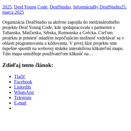
2025
,
Deaf Young Code
,
DeafStudio
,
Informácia
By
DeafStudio
25.
marca 2025
Organizácia DeafStudio sa aktívne zapojila do medzinárodného
projektu Deaf Young Code, kde spolupracovala s partnermi z
Talianska, Maďarska, Srbska, Rumunska a Grécka. Cieľom
projektu je priniesť mladým nepočujúcim možnosť vzdelávať sa v
oblasti programovania a kódovania. V prvej fáze projektu sme
úspešne spustili na webovej stránke interaktívnu klikateľnú mapu.
Táto mapa umožňuje používateľom kliknúť na…
Zdieľaj tento článok:
Tlačiť
Facebook
LinkedIn
WhatsApp
Telegram
E-mail