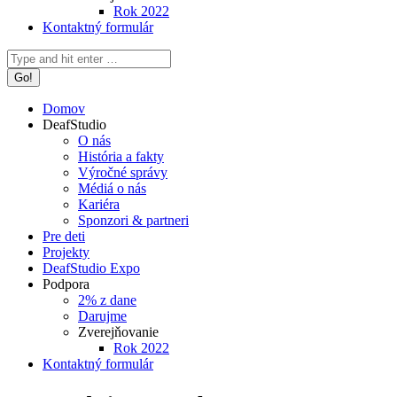
Rok 2022
Kontaktný formulár
Search:
Domov
DeafStudio
O nás
História a fakty
Výročné správy
Médiá o nás
Kariéra
Sponzori & partneri
Pre deti
Projekty
DeafStudio Expo
Podpora
2% z dane
Darujme
Zverejňovanie
Rok 2022
Kontaktný formulár