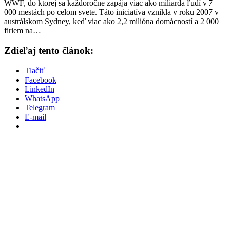
WWF, do ktorej sa každoročne zapája viac ako miliarda ľudí v 7
000 mestách po celom svete. Táto iniciatíva vznikla v roku 2007 v
austrálskom Sydney, keď viac ako 2,2 milióna domácností a 2 000
firiem na…
Zdieľaj tento článok:
Tlačiť
Facebook
LinkedIn
WhatsApp
Telegram
E-mail