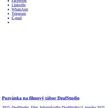
Facebook
LinkedIn
WhatsApp
Telegram
E-mail
Pozvánka na filmový tábor DeafStudio
2025
,
DeafStudio
,
Film
,
Informácia
By
DeafStudio
13. januára 2025