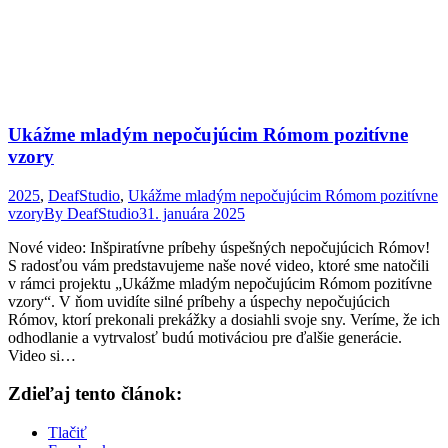
Ukážme mladým nepočujúcim Rómom pozitívne
vzory
2025
,
DeafStudio
,
Ukážme mladým nepočujúcim Rómom pozitívne
vzory
By
DeafStudio
31. januára 2025
Nové video: Inšpiratívne príbehy úspešných nepočujúcich Rómov!
S radosťou vám predstavujeme naše nové video, ktoré sme natočili
v rámci projektu „Ukážme mladým nepočujúcim Rómom pozitívne
vzory“. V ňom uvidíte silné príbehy a úspechy nepočujúcich
Rómov, ktorí prekonali prekážky a dosiahli svoje sny. Veríme, že ich
odhodlanie a vytrvalosť budú motiváciou pre ďalšie generácie.
Video si…
Zdieľaj tento článok:
Tlačiť