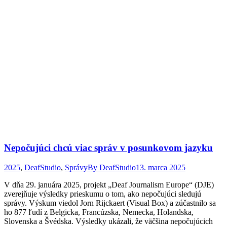
Nepočujúci chcú viac správ v posunkovom jazyku
2025
,
DeafStudio
,
Správy
By
DeafStudio
13. marca 2025
V dňa 29. januára 2025, projekt „Deaf Journalism Europe“ (DJE)
zverejňuje výsledky prieskumu o tom, ako nepočujúci sledujú
správy. Výskum viedol Jorn Rijckaert (Visual Box) a zúčastnilo sa
ho 877 ľudí z Belgicka, Francúzska, Nemecka, Holandska,
Slovenska a Švédska. Výsledky ukázali, že väčšina nepočujúcich