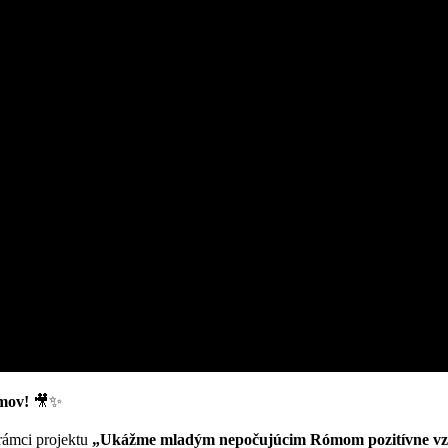
ómov!
🎥✨
 rámci projektu
„Ukážme mladým nepočujúcim Rómom pozitívne vz