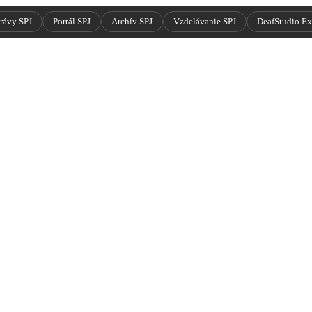
rávy SPJ
Portál SPJ
Archív SPJ
Vzdelávanie SPJ
DeafStudio E