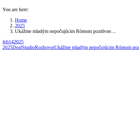
You are here:
Home
2025
Ukážme mladým nepočujúcim Rómom pozitívne…
feb
14
2025
2025
DeafStudio
Rozhovor
Ukážme mladým nepočujúcim Rómom pozi