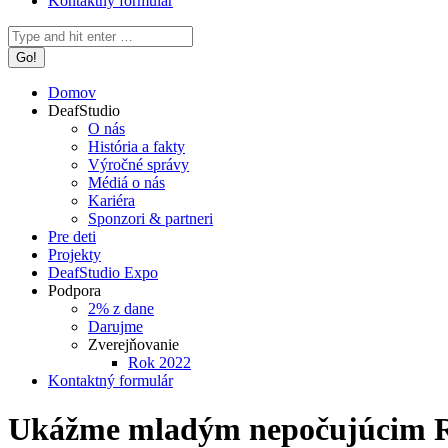
Kontaktný formulár
Search:
Domov
DeafStudio
O nás
História a fakty
Výročné správy
Médiá o nás
Kariéra
Sponzori & partneri
Pre deti
Projekty
DeafStudio Expo
Podpora
2% z dane
Darujme
Zverejňovanie
Rok 2022
Kontaktný formulár
Ukážme mladým nepočujúcim R