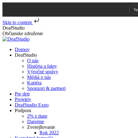
Sp
Skip to content
Skip
DeafStudio
to
Občianske združenie
content
Domov
DeafStudio
O nás
História a fakty
Výročné správy
Médiá o nás
Kariéra
Sponzori & partneri
Pre deti
Projekty
DeafStudio Expo
Podpora
2% z dane
Darujme
Zverejňovanie
Rok 2022