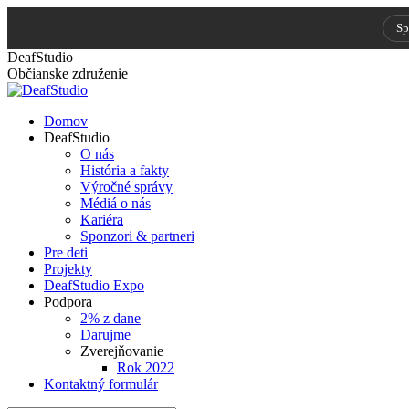
Sp
Skip to
Skip
DeafStudio
content
to
Občianske združenie
content
Domov
DeafStudio
O nás
História a fakty
Výročné správy
Médiá o nás
Kariéra
Sponzori & partneri
Pre deti
Projekty
DeafStudio Expo
Podpora
2% z dane
Darujme
Zverejňovanie
Rok 2022
Kontaktný formulár