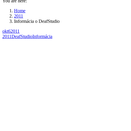
You are here:
Home
2011
Informácia o DeafStudio
okt
6
2011
2011
DeafStudio
Informácia