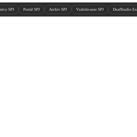
rávy SPJ
Portál SPJ
Archív SPJ
Vzdelávanie SPJ
DeafStudio E