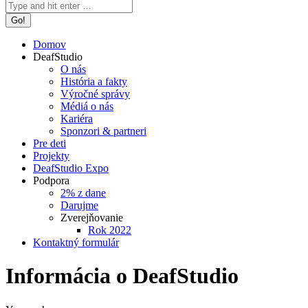
Search:
Domov
DeafStudio
O nás
História a fakty
Výročné správy
Médiá o nás
Kariéra
Sponzori & partneri
Pre deti
Projekty
DeafStudio Expo
Podpora
2% z dane
Darujme
Zverejňovanie
Rok 2022
Kontaktný formulár
Informácia o DeafStudio