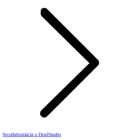
Nasledujúci
Next
Informácia o DeafStudio
príspevok: