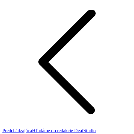
Post
navigation
Predchádzajúci
Predchádzajúca
Hľadáme do redakcie DeafStudio