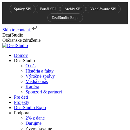
Správy SPJ
Portál SPJ
Archív SPJ
Vzdelávanie SPJ
DeafStudio Expo
Skip to content
Skip
DeafStudio
to
Občianske združenie
content
Domov
DeafStudio
O nás
História a fakty
Výročné správy
Médiá o nás
Kariéra
Sponzori & partneri
Pre deti
Projekty
DeafStudio Expo
Podpora
2% z dane
Darujme
Zverejňovanie