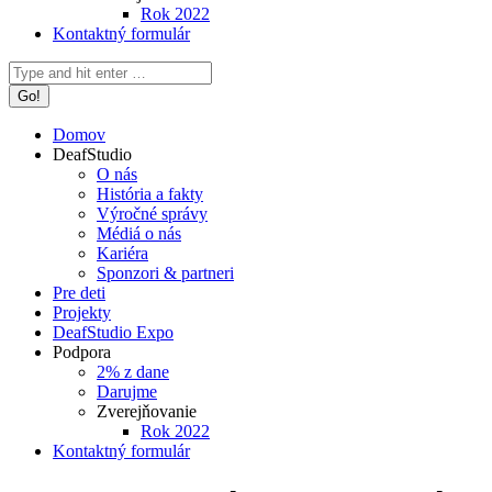
Rok 2022
Kontaktný formulár
Search:
Domov
DeafStudio
O nás
História a fakty
Výročné správy
Médiá o nás
Kariéra
Sponzori & partneri
Pre deti
Projekty
DeafStudio Expo
Podpora
2% z dane
Darujme
Zverejňovanie
Rok 2022
Kontaktný formulár