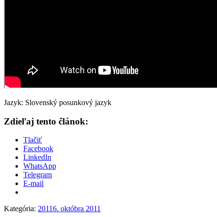
Jazyk: Slovenský posunkový jazyk
Zdieľaj tento článok:
Tlačiť
Facebook
LinkedIn
WhatsApp
Telegram
E-mail
Kategória:
2011
6. októbra 2011