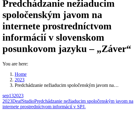
Predchádzanie nežiaducim
spoločenským javom na
internete prostredníctvom
informácií v slovenskom
posunkovom jazyku – „Záver“
You are here:
Home
2023
Predchádzanie nežiaducim spoločenským javom na…
sep
13
2023
2023
DeafStudio
Predchádzanie nežiaducim spoločenským javom na
internete prostredníctvom informácií v SPJ.