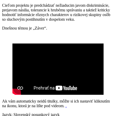
Cieľom projektu je predchádzať nežiaducim javom diskriminácie,
prejavom násilia, tolerancie k hrubému správaniu a taktiež kriticky
hodnotiť informácie rôznych charakterov u rizikovej skupiny osôb
so sluchovým postihnutím v dospelom veku.
Dnešnou témou je „Záver“.
Ak vám automaticky neidú titulky, môžte si ich nastaviť kliknutím
na ikonu, ktorá je na lište pod videom.
.
Jazyk: Slovenský posunkový jazyk