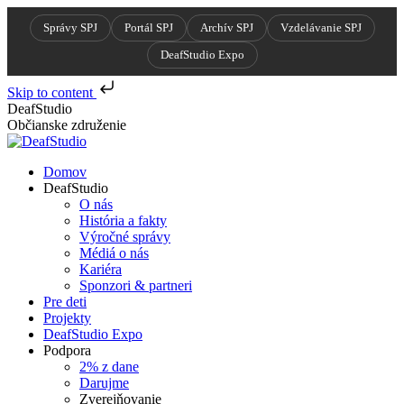
Správy SPJ
Portál SPJ
Archív SPJ
Vzdelávanie SPJ
DeafStudio Expo
Skip to content
Skip
DeafStudio
to
Občianske združenie
content
Domov
DeafStudio
O nás
História a fakty
Výročné správy
Médiá o nás
Kariéra
Sponzori & partneri
Pre deti
Projekty
DeafStudio Expo
Podpora
2% z dane
Darujme
Zverejňovanie