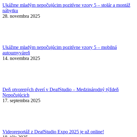
Ukážme mladým nepočujúcim pozitívne vzory 5 – stolár a montáž
nábytku
28. novembra 2025
Ukážme mladým nepočujúcim pozitívne vzory 5 – mobilná
autoumyváreň
14. novembra 2025
Deň otvorených dverí v DeafStudio – Medzinárodný týždeň
Nepočujúcich
17. septembra 2025
Videoreportáž z DeafStudio Expo 2025 je už online!