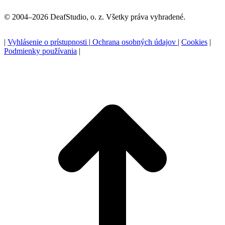
© 2004–2026 DeafStudio, o. z. Všetky práva vyhradené.
|
Vyhlásenie o prístupnosti
|
Ochrana osobných údajov
|
Cookies
|
Podmienky používania
|
P
n
z