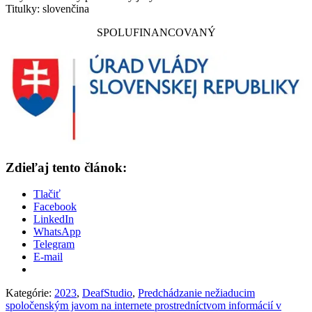
Titulky: slovenčina
SPOLUFINANCOVANÝ
Zdieľaj tento článok:
Tlačiť
Facebook
LinkedIn
WhatsApp
Telegram
E-mail
Kategórie:
2023
,
DeafStudio
,
Predchádzanie nežiaducim
spoločenským javom na internete prostredníctvom informácií v