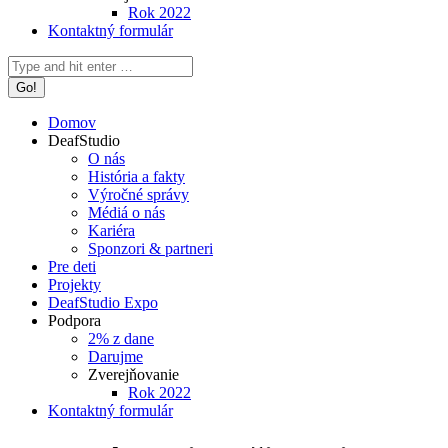
Rok 2022
Kontaktný formulár
Search:
Domov
DeafStudio
O nás
História a fakty
Výročné správy
Médiá o nás
Kariéra
Sponzori & partneri
Pre deti
Projekty
DeafStudio Expo
Podpora
2% z dane
Darujme
Zverejňovanie
Rok 2022
Kontaktný formulár