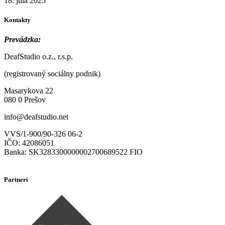
18. júla 2025
Kontakty
Prevádzka:
DeafStudio o.z., r.s.p.
(registrovaný sociálny podnik)
Masarykova 22
080 0 Prešov
info@deafstudio.net
VVS/1-900/90-326 06-2
IČO: 42086051
Banka: SK3283300000002700689522 FIO
Partneri