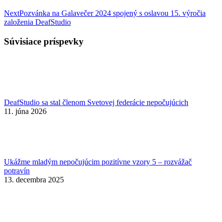
Nasledujúci
Next
Pozvánka na Galavečer 2024 spojený s oslavou 15. výročia
príspevok:
založenia DeafStudio
Súvisiace príspevky
DeafStudio sa stal členom Svetovej federácie nepočujúcich
11. júna 2026
Ukážme mladým nepočujúcim pozitívne vzory 5 – rozvážač
potravín
13. decembra 2025