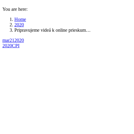
You are here:
Home
2020
Pripravujeme videá k online prieskum…
mar
21
2020
2020
CPI