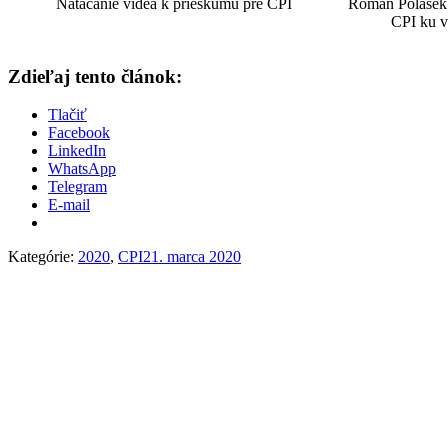
Natáčanie videá k prieskumu pre CPI
Roman Polášek p
CPI ku v
Zdieľaj tento článok:
Tlačiť
Facebook
LinkedIn
WhatsApp
Telegram
E-mail
Kategórie:
2020
,
CPI
21. marca 2020
Post
navigation