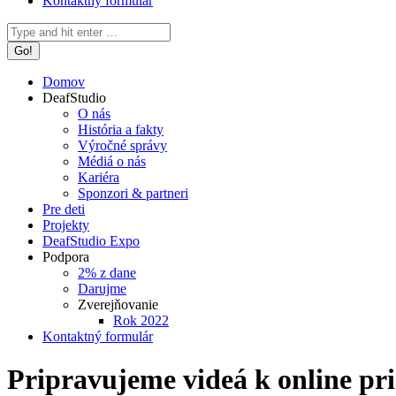
Kontaktný formulár
Search:
Domov
DeafStudio
O nás
História a fakty
Výročné správy
Médiá o nás
Kariéra
Sponzori & partneri
Pre deti
Projekty
DeafStudio Expo
Podpora
2% z dane
Darujme
Zverejňovanie
Rok 2022
Kontaktný formulár
Pripravujeme videá k online pri