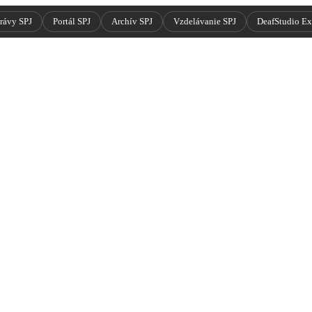
rávy SPJ
Portál SPJ
Archív SPJ
Vzdelávanie SPJ
DeafStudio E