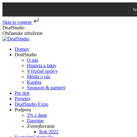
Sp
Skip to content
Skip
DeafStudio
to
Občianske združenie
content
Domov
DeafStudio
O nás
História a fakty
Výročné správy
Médiá o nás
Kariéra
Sponzori & partneri
Pre deti
Projekty
DeafStudio Expo
Podpora
2% z dane
Darujme
Zverejňovanie
Rok 2022