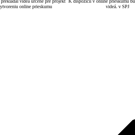
rekladal videá určené pre projekt
K dispozícii v online prieskumu b
ytvoreniu online prieskumu
videá. v SPJ