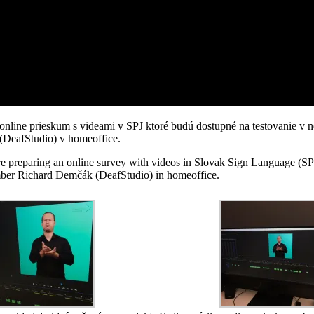
online prieskum s videami v SPJ ktoré budú dostupné na testovanie v n
(DeafStudio) v homeoffice.
 preparing an online survey with videos in Slovak Sign Language (SPJ) t
ember Richard Demčák (DeafStudio) in homeoffice.