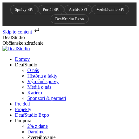
Správy SPJ
Portál SPJ
Archív SPJ
Vzdelávanie SPJ
DeafStudio Expo
Skip to content
Skip
DeafStudio
to
Občianske združenie
content
Domov
DeafStudio
O nás
História a fakty
Výročné správy
Médiá o nás
Kariéra
Sponzori & partneri
Pre deti
Projekty
DeafStudio Expo
Podpora
2% z dane
Darujme
Zverejňovanie