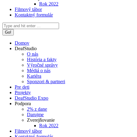
Rok 2022
Filmový tábor
Kontaktný formulár
Search:
Domov
DeafStudio
O nás
História a fakty
Výročné správy
Médiá o nás
Kariéra
Sponzori & partneri
Pre deti
Projekty
DeafStudio Expo
Podpora
2% z dane
Darujme
Zverejňovanie
Rok 2022
Filmový tábor
Kontaktný formulár