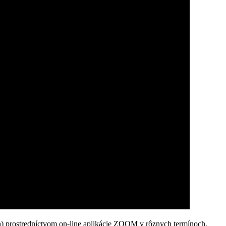
h) prostredníctvom on-line aplikácie ZOOM v rôznych termínoch.