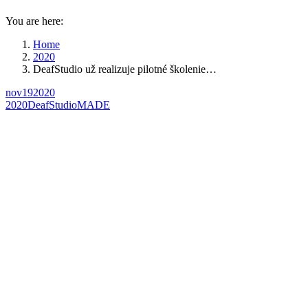
You are here:
Home
2020
DeafStudio už realizuje pilotné školenie…
nov
19
2020
2020
DeafStudio
MADE