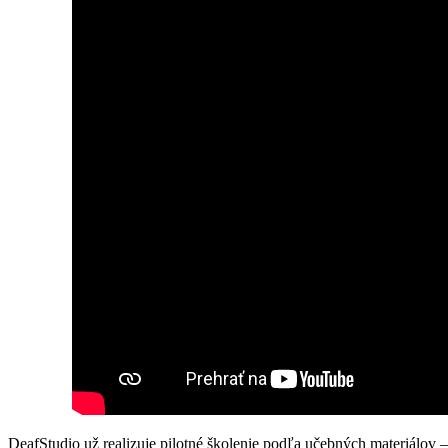
DeafStudio už realizuje pilotné školenie podľa učebných materiálo