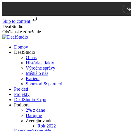
Sp
Skip to content
Skip
DeafStudio
to
Občianske združenie
content
Domov
DeafStudio
O nás
História a fakty
Výročné správy
Médiá o nás
Kariéra
Sponzori & partneri
Pre deti
Projekty
DeafStudio Expo
Podpora
2% z dane
Darujme
Zverejňovanie
Rok 2022