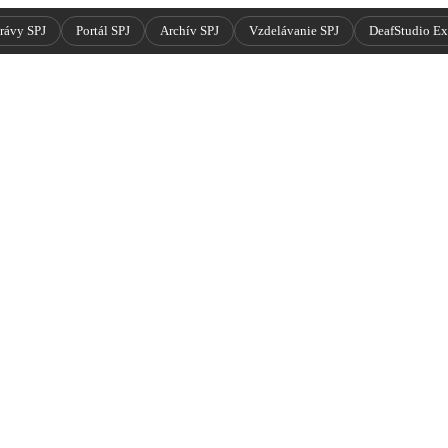
rávy SPJ
Portál SPJ
Archív SPJ
Vzdelávanie SPJ
DeafStudio E