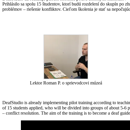
Prihlásilo sa spolu 15 študentov, ktorí budú rozdelení do skupín po 
problémov – riešenie konfliktov. Cieľom školenia je stať sa nepoču
Lektor Roman P. o sprievodcovi múzeá
DeafStudio is already implementing pilot training according to teach
of 15 students applied, who will be divided into groups of about 5-6 
– conflict resolution. The aim of the training is to become a deaf guid