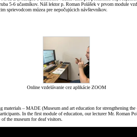
zhruba 5-6 učastníkov. Náš lektor p. Roman Polášek v prvom module vzd
júcim sprievodcom múzea pre nepočujúcich návštevníkov.
Online vzdelávanie cez aplikácie ZOOM
ing materials – MADE (Museum and art education for strengthening the 
participants. In the first module of education, our lecturer Mr. Roman 
e of the museum for deaf visitors.