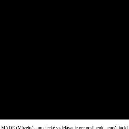
v – MADE (Múzejné a umelecké vzdelávanie pre posilnenie nepočujúcic