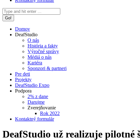
Kontaktný formulár
Search:
Domov
DeafStudio
O nás
História a fakty
Výročné správy
Médiá o nás
Kariéra
Sponzori & partneri
Pre deti
Projekty
DeafStudio Expo
Podpora
2% z dane
Darujme
Zverejňovanie
Rok 2022
Kontaktný formulár
DeafStudio už realizuje pilotn