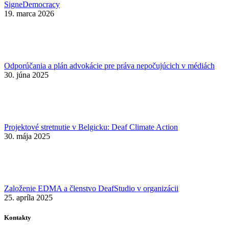
SigneDemocracy
19. marca 2026
Odporúčania a plán advokácie pre práva nepočujúcich v médiách
30. júna 2025
Projektové stretnutie v Belgicku: Deaf Climate Action
30. mája 2025
Založenie EDMA a členstvo DeafStudio v organizácii
25. apríla 2025
Kontakty