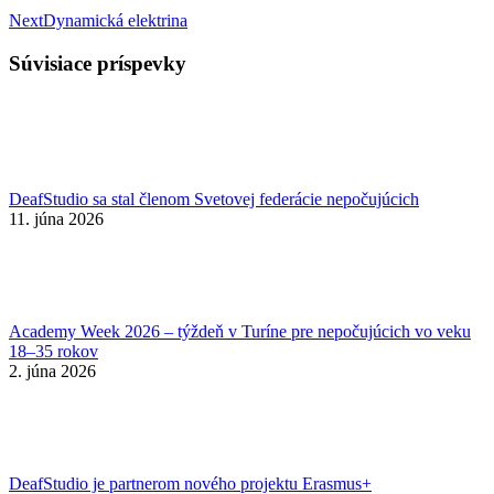
Nasledujúci
Next
Dynamická elektrina
príspevok:
Súvisiace príspevky
DeafStudio sa stal členom Svetovej federácie nepočujúcich
11. júna 2026
Academy Week 2026 – týždeň v Turíne pre nepočujúcich vo veku
18–35 rokov
2. júna 2026
DeafStudio je partnerom nového projektu Erasmus+