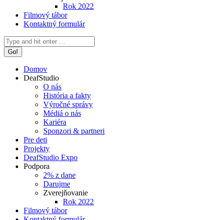
Rok 2022
Filmový tábor
Kontaktný formulár
Search:
Domov
DeafStudio
O nás
História a fakty
Výročné správy
Médiá o nás
Kariéra
Sponzori & partneri
Pre deti
Projekty
DeafStudio Expo
Podpora
2% z dane
Darujme
Zverejňovanie
Rok 2022
Filmový tábor
Kontaktný formulár