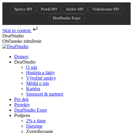
Správy SPJ
Portál SPJ
Archív SPJ
Vzdelávanie SPJ
DeafStudio Expo
Skip to content
Skip
DeafStudio
to
Občianske združenie
content
Domov
DeafStudio
O nás
História a fakty
Výročné správy
Médiá o nás
Kariéra
Sponzori & partneri
Pre deti
Projekty
DeafStudio Expo
Podpora
2% z dane
Darujme
Zverejňovanie