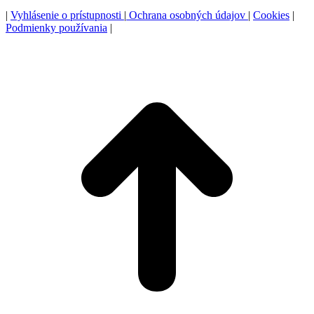
|
Vyhlásenie o prístupnosti
|
Ochrana osobných údajov
|
Cookies
|
Podmienky používania
|
P
n
z