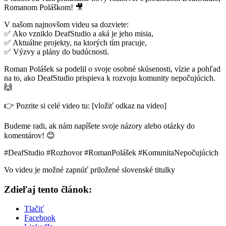
Romanom Poláškom! 🎥
V našom najnovšom videu sa dozviete:
✅ Ako vzniklo DeafStudio a aká je jeho misia,
✅ Aktuálne projekty, na ktorých tím pracuje,
✅ Výzvy a plány do budúcnosti.
Roman Polášek sa podelil o svoje osobné skúsenosti, vízie a pohľad
na to, ako DeafStudio prispieva k rozvoju komunity nepočujúcich.
🙌
👉 Pozrite si celé video tu: [vložiť odkaz na video]
Budeme radi, ak nám napíšete svoje názory alebo otázky do
komentárov! 😊
#DeafStudio #Rozhovor #RomanPolášek #KomunitaNepočujúcich
Vo videu je možné zapnúť priložené slovenské titulky
Zdieľaj tento článok:
Tlačiť
Facebook