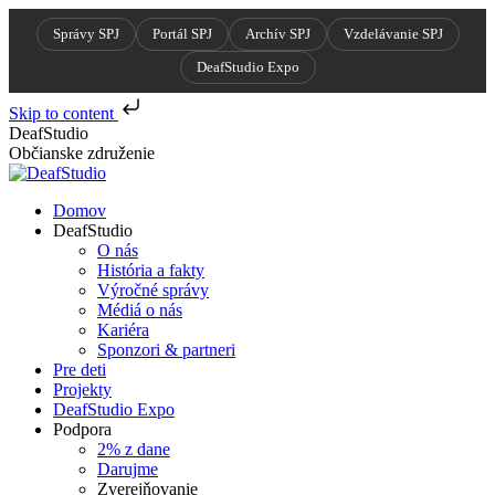
Správy SPJ
Portál SPJ
Archív SPJ
Vzdelávanie SPJ
DeafStudio Expo
Skip to content
Skip
DeafStudio
to
Občianske združenie
content
Domov
DeafStudio
O nás
História a fakty
Výročné správy
Médiá o nás
Kariéra
Sponzori & partneri
Pre deti
Projekty
DeafStudio Expo
Podpora
2% z dane
Darujme
Zverejňovanie