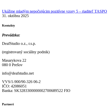
Ukážme mladým nepočujúcim pozitívne vzory 5 – riaditeľ TASPO
31. októbra 2025
Kontakty
Prevádzka:
DeafStudio o.z., r.s.p.
(registrovaný sociálny podnik)
Masarykova 22
080 0 Prešov
info@deafstudio.net
VVS/1-900/90-326 06-2
IČO: 42086051
Banka: SK3283300000002700689522 FIO
Partneri