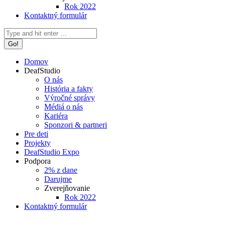
Rok 2022
Kontaktný formulár
Search:
Domov
DeafStudio
O nás
História a fakty
Výročné správy
Médiá o nás
Kariéra
Sponzori & partneri
Pre deti
Projekty
DeafStudio Expo
Podpora
2% z dane
Darujme
Zverejňovanie
Rok 2022
Kontaktný formulár