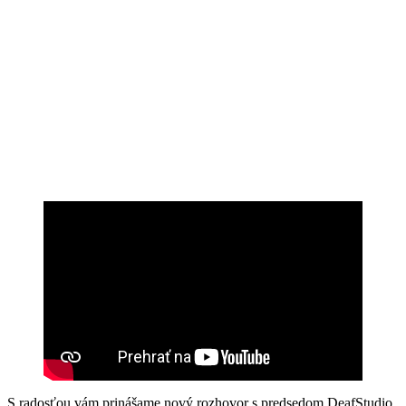
S radosťou vám prinášame nový rozhovor s predsedom DeafStudio,