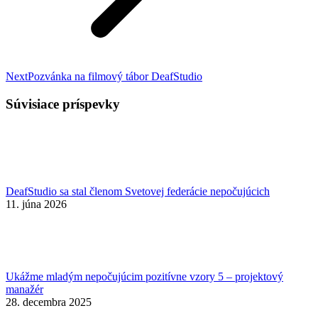
Nasledujúci
Next
Pozvánka na filmový tábor DeafStudio
príspevok:
Súvisiace príspevky
DeafStudio sa stal členom Svetovej federácie nepočujúcich
11. júna 2026
Ukážme mladým nepočujúcim pozitívne vzory 5 – projektový
manažér
28. decembra 2025