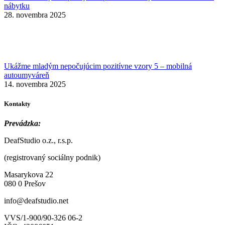
nábytku
28. novembra 2025
Ukážme mladým nepočujúcim pozitívne vzory 5 – mobilná
autoumyváreň
14. novembra 2025
Kontakty
Prevádzka:
DeafStudio o.z., r.s.p.
(registrovaný sociálny podnik)
Masarykova 22
080 0 Prešov
info@deafstudio.net
VVS/1-900/90-326 06-2