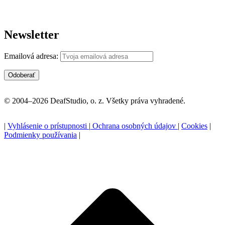
Newsletter
Emailová adresa:
© 2004–2026 DeafStudio, o. z. Všetky práva vyhradené.
|
Vyhlásenie o prístupnosti
|
Ochrana osobných údajov
|
Cookies
|
Podmienky používania
|
P
n
z