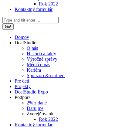
Rok 2022
Kontaktný formulár
Search:
Domov
DeafStudio
O nás
História a fakty
Výročné správy
Médiá o nás
Kariéra
Sponzori & partneri
Pre deti
Projekty
DeafStudio Expo
Podpora
2% z dane
Darujme
Zverejňovanie
Rok 2022
Kontaktný formulár