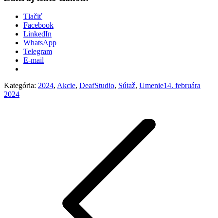
Tlačiť
Facebook
LinkedIn
WhatsApp
Telegram
E-mail
Kategória:
2024
,
Akcie
,
DeafStudio
,
Sútaž
,
Umenie
14. februára
2024
Post
navigation