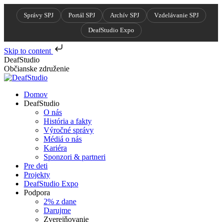
Správy SPJ
Portál SPJ
Archív SPJ
Vzdelávanie SPJ
DeafStudio Expo
Skip to content
Skip
DeafStudio
to
Občianske združenie
content
Domov
DeafStudio
O nás
História a fakty
Výročné správy
Médiá o nás
Kariéra
Sponzori & partneri
Pre deti
Projekty
DeafStudio Expo
Podpora
2% z dane
Darujme
Zverejňovanie