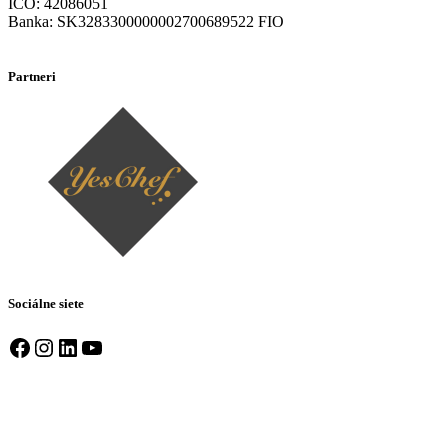
IČO: 42086051
Banka: SK3283300000002700689522 FIO
Partneri
Sociálne siete
Facebook
Instagram
LinkedIn
YouTube