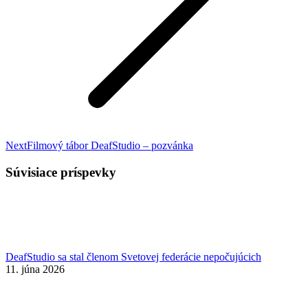
Nasledujúci
Next
Filmový tábor DeafStudio – pozvánka
príspevok:
Súvisiace príspevky
DeafStudio sa stal členom Svetovej federácie nepočujúcich
11. júna 2026