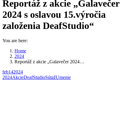
Reportáž z akcie „Galavečer
2024 s oslavou 15.výročia
založenia DeafStudio“
You are here:
Home
2024
Reportáž z akcie „Galavečer 2024…
feb
14
2024
2024
Akcie
DeafStudio
Sútaž
Umenie