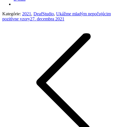
Kategórie:
2021
,
DeafStudio
,
Ukážme mladým nepočujúcim
pozitívne vzory
27. decembra 2021
Post
navigation