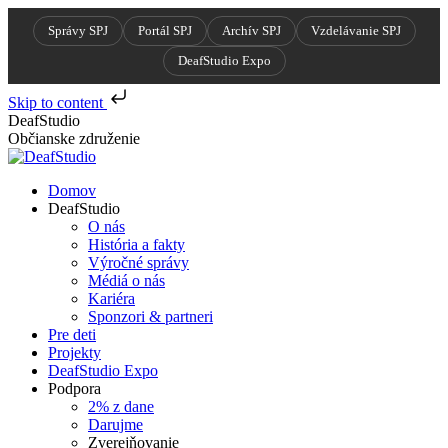
Správy SPJ
Portál SPJ
Archív SPJ
Vzdelávanie SPJ
DeafStudio Expo
Skip to content
Skip
DeafStudio
to
Občianske združenie
content
Domov
DeafStudio
O nás
História a fakty
Výročné správy
Médiá o nás
Kariéra
Sponzori & partneri
Pre deti
Projekty
DeafStudio Expo
Podpora
2% z dane
Darujme
Zverejňovanie