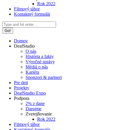
Rok 2022
Filmový tábor
Kontaktný formulár
Search:
Domov
DeafStudio
O nás
História a fakty
Výročné správy
Médiá o nás
Kariéra
Sponzori & partneri
Pre deti
Projekty
DeafStudio Expo
Podpora
2% z dane
Darujme
Zverejňovanie
Rok 2022
Filmový tábor
Kontaktný formulár