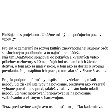
Finišujeme s projektom „Ukážme mladým nepočujúcim pozitívne
vzory 2“
Projekt je zameraný na rozvoj kultúry znevýhodnenej skupiny osôb
so sluchovým postihnutím a to najmä pre mládež.
Náš tím DeafStudio spracoval do pekných a kvalitných video
príbehov rozhovory s 10 nepočujúcimi osobami o ich živote od
detstva, o tom ako sa mali v škole, o tom ako sa dostali k svojmu
povolaniu, čo je náplňou ich práce, o tom ako sú́ v živote šťastní…
Projekt podporí neformálnym spôsobom vzdelávanie, mladí
nepočujúci získajú isté typy na povolanie, predstavu ako vyzerajú
vybrané povolania v praxi, taktiež vďaka videám budú mladí
nepočujúci viac motivovaní pripravovať sa na povolanie
vzdelávaním a vlastným sebarozvojom.
Teraz predstavíme zaujímavú osobnosť – majiteľku kaderníctva.