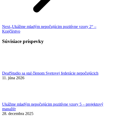
Nasledujúci
Next
„Ukážme mladým nepočujúcim pozitívne vzory 2“ –
príspevok:
Krajčírstvo
Súvisiace príspevky
DeafStudio sa stal členom Svetovej federácie nepočujúcich
11. júna 2026
Ukážme mladým nepočujúcim pozitívne vzory 5 – projektový
manažér
28. decembra 2025