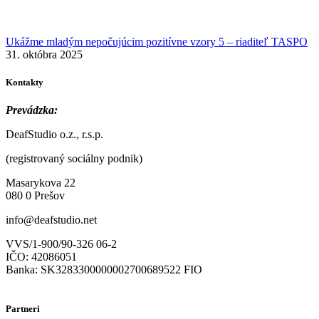
Ukážme mladým nepočujúcim pozitívne vzory 5 – riaditeľ TASPO
31. októbra 2025
Kontakty
Prevádzka:
DeafStudio o.z., r.s.p.
(registrovaný sociálny podnik)
Masarykova 22
080 0 Prešov
info@deafstudio.net
VVS/1-900/90-326 06-2
IČO: 42086051
Banka: SK3283300000002700689522 FIO
Partneri