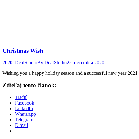
Christmas Wish
2020
,
DeafStudio
By
DeafStudio
22. decembra 2020
Wishing you a happy holiday season and a successful new year 2021. 
Zdieľaj tento článok:
Tlačiť
Facebook
LinkedIn
WhatsApp
Telegram
E-mail