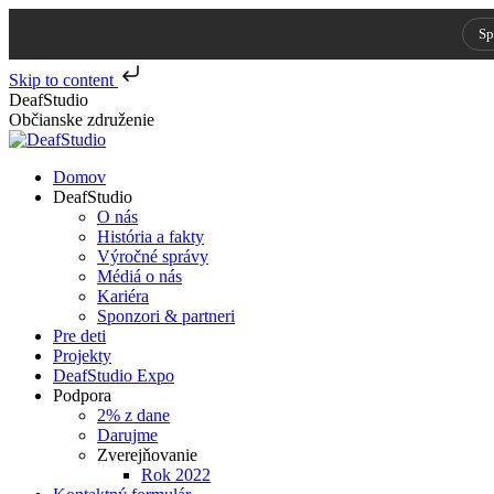
Sp
Skip to content
Skip
DeafStudio
to
Občianske združenie
content
Domov
DeafStudio
O nás
História a fakty
Výročné správy
Médiá o nás
Kariéra
Sponzori & partneri
Pre deti
Projekty
DeafStudio Expo
Podpora
2% z dane
Darujme
Zverejňovanie
Rok 2022