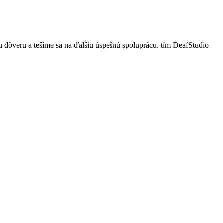
ru a tešíme sa na ďalšiu úspešnú spoluprácu. tím DeafStudio
P
n
z