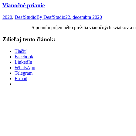
Vianočné prianie
2020
,
DeafStudio
By
DeafStudio
22. decembra 2020
S prianím príjemného prežitia vianočných sviatkov a mnohých 
Zdieľaj tento článok:
Tlačiť
Facebook
LinkedIn
WhatsApp
Telegram
E-mail