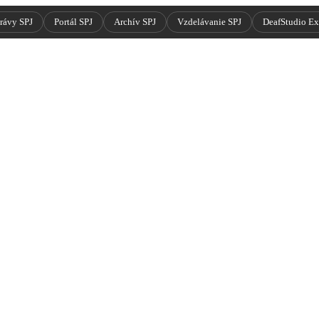
rávy SPJ
Portál SPJ
Archív SPJ
Vzdelávanie SPJ
DeafStudio E