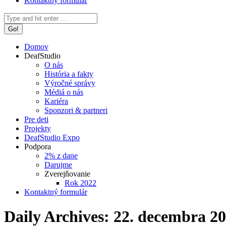
Kontaktný formulár
Search:
Domov
DeafStudio
O nás
História a fakty
Výročné správy
Médiá o nás
Kariéra
Sponzori & partneri
Pre deti
Projekty
DeafStudio Expo
Podpora
2% z dane
Darujme
Zverejňovanie
Rok 2022
Kontaktný formulár
Daily Archives:
22. decembra 2