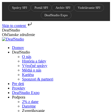
Správy SPJ
Portál SPJ
Archív SPJ
Vzdelávanie SPJ
DeafStudio Expo
Skip to content
Skip
DeafStudio
to
Občianske združenie
content
Domov
DeafStudio
O nás
História a fakty
Výročné správy
Médiá o nás
Kariéra
Sponzori & partneri
Pre deti
Projekty
DeafStudio Expo
Podpora
2% z dane
Darujme
Zverejňovanie