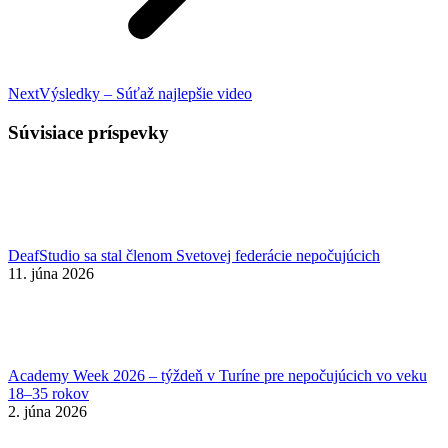
Nasledujúci
Next
Výsledky – Súťaž najlepšie video
príspevok:
Súvisiace príspevky
DeafStudio sa stal členom Svetovej federácie nepočujúcich
11. júna 2026
Academy Week 2026 – týždeň v Turíne pre nepočujúcich vo veku
18–35 rokov
2. júna 2026