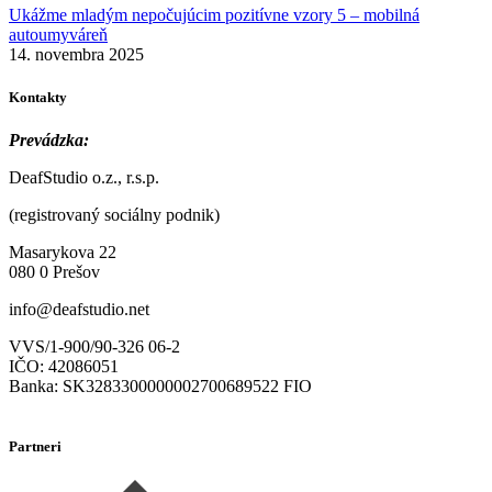
Ukážme mladým nepočujúcim pozitívne vzory 5 – mobilná
autoumyváreň
14. novembra 2025
Kontakty
Prevádzka:
DeafStudio o.z., r.s.p.
(registrovaný sociálny podnik)
Masarykova 22
080 0 Prešov
info@deafstudio.net
VVS/1-900/90-326 06-2
IČO: 42086051
Banka: SK3283300000002700689522 FIO
Partneri