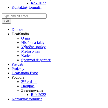
Rok 2022
Kontaktný formulár
Search:
Domov
DeafStudio
O nás
História a fakty
Výročné správy
Médiá o nás
Kariéra
Sponzori & partneri
Pre deti
Projekty
DeafStudio Expo
Podpora
2% z dane
Darujme
Zverejňovanie
Rok 2022
Kontaktný formulár