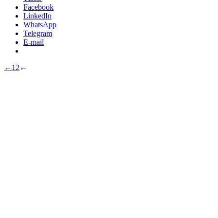
Facebook
LinkedIn
WhatsApp
Telegram
E-mail
←
1
2
←