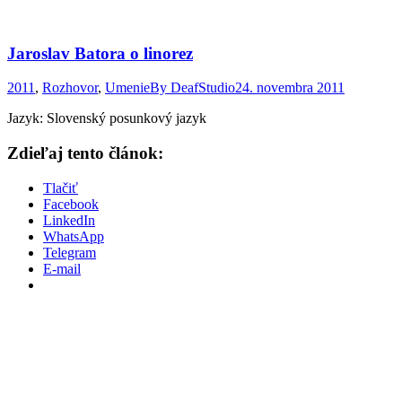
Jaroslav Batora o linorez
2011
,
Rozhovor
,
Umenie
By
DeafStudio
24. novembra 2011
Jazyk: Slovenský posunkový jazyk
Zdieľaj tento článok:
Tlačiť
Facebook
LinkedIn
WhatsApp
Telegram
E-mail