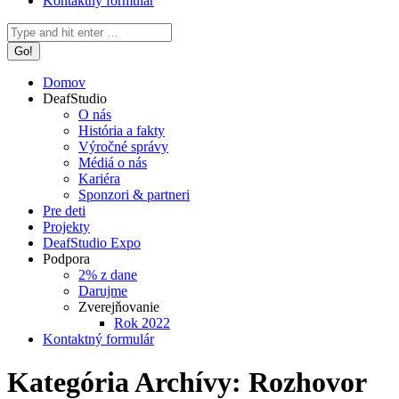
Kontaktný formulár
Search:
Domov
DeafStudio
O nás
História a fakty
Výročné správy
Médiá o nás
Kariéra
Sponzori & partneri
Pre deti
Projekty
DeafStudio Expo
Podpora
2% z dane
Darujme
Zverejňovanie
Rok 2022
Kontaktný formulár
Kategória Archívy:
Rozhovor