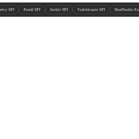
rávy SPJ
Portál SPJ
Archív SPJ
Vzdelávanie SPJ
DeafStudio E