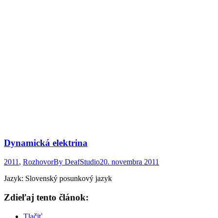
Dynamická elektrina
2011
,
Rozhovor
By
DeafStudio
20. novembra 2011
Jazyk: Slovenský posunkový jazyk
Zdieľaj tento článok:
Tlačiť