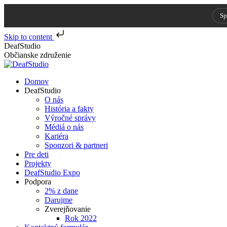
Sp
Skip to content
Skip
DeafStudio
to
Občianske združenie
content
Domov
DeafStudio
O nás
História a fakty
Výročné správy
Médiá o nás
Kariéra
Sponzori & partneri
Pre deti
Projekty
DeafStudio Expo
Podpora
2% z dane
Darujme
Zverejňovanie
Rok 2022