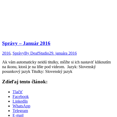
Správy – Január 2016
2016
,
Správy
By
DeafStudio
29. januára 2016
Ak vám automaticky neidú titulky, môžte si ich nastaviť kliknutím
na ikonu, ktorá je na lište pod videom. Jazyk: Slovenský
posunkový jazyk Titulky: Slovenský jazyk
Zdieľaj tento článok:
Tlačiť
Facebook
LinkedIn
WhatsApp
Telegram
E-mail