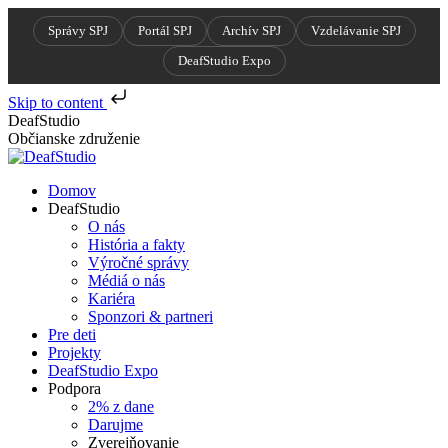
Správy SPJ
Portál SPJ
Archív SPJ
Vzdelávanie SPJ
DeafStudio Expo
Skip to content
Skip
DeafStudio
to
Občianske združenie
content
Domov
DeafStudio
O nás
História a fakty
Výročné správy
Médiá o nás
Kariéra
Sponzori & partneri
Pre deti
Projekty
DeafStudio Expo
Podpora
2% z dane
Darujme
Zverejňovanie