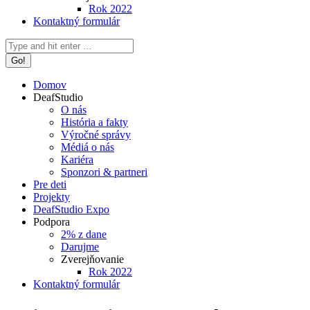
Rok 2022
Kontaktný formulár
Search:
Domov
DeafStudio
O nás
História a fakty
Výročné správy
Médiá o nás
Kariéra
Sponzori & partneri
Pre deti
Projekty
DeafStudio Expo
Podpora
2% z dane
Darujme
Zverejňovanie
Rok 2022
Kontaktný formulár