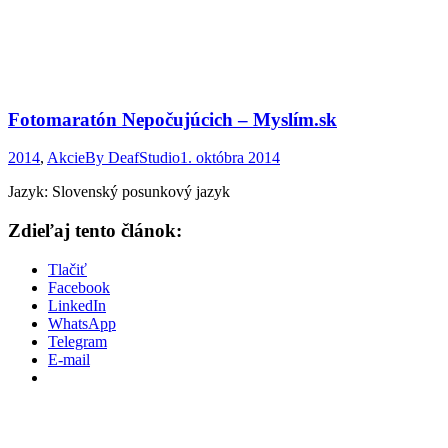
Fotomaratón Nepočujúcich – Myslím.sk
2014
,
Akcie
By
DeafStudio
1. októbra 2014
Jazyk: Slovenský posunkový jazyk
Zdieľaj tento článok:
Tlačiť
Facebook
LinkedIn
WhatsApp
Telegram
E-mail
P
n
z