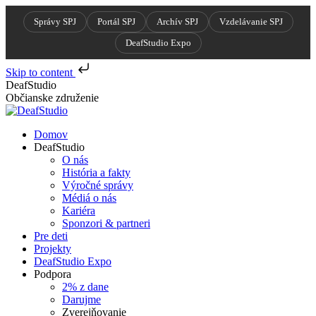
Správy SPJ
Portál SPJ
Archív SPJ
Vzdelávanie SPJ
DeafStudio Expo
Skip to content
Skip
DeafStudio
to
Občianske združenie
content
Domov
DeafStudio
O nás
História a fakty
Výročné správy
Médiá o nás
Kariéra
Sponzori & partneri
Pre deti
Projekty
DeafStudio Expo
Podpora
2% z dane
Darujme
Zverejňovanie