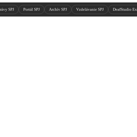
rávy SPJ
Portál SPJ
Archív SPJ
Vzdelávanie SPJ
DeafStudio E