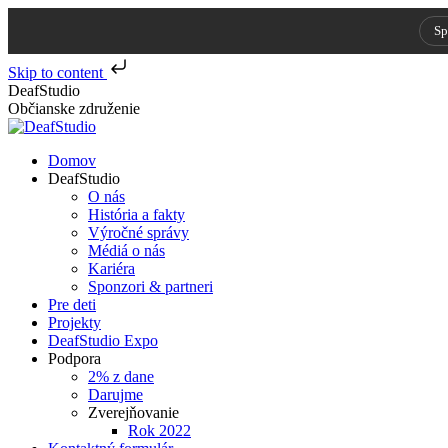
Sp
Skip to content
Skip
DeafStudio
to
Občianske združenie
content
Domov
DeafStudio
O nás
História a fakty
Výročné správy
Médiá o nás
Kariéra
Sponzori & partneri
Pre deti
Projekty
DeafStudio Expo
Podpora
2% z dane
Darujme
Zverejňovanie
Rok 2022