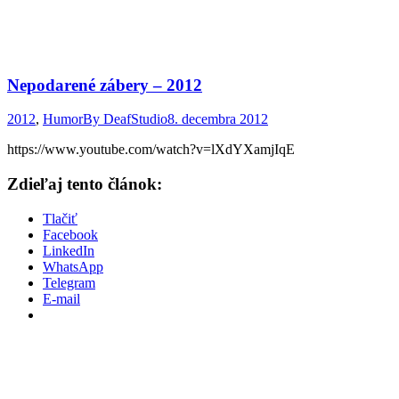
Nepodarené zábery – 2012
2012
,
Humor
By
DeafStudio
8. decembra 2012
https://www.youtube.com/watch?v=lXdYXamjIqE
Zdieľaj tento článok:
Tlačiť
Facebook
LinkedIn
WhatsApp
Telegram
E-mail