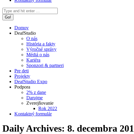
Kontaktný formulár
Search:
Domov
DeafStudio
O nás
História a fakty
Výročné správy
Médiá o nás
Kariéra
Sponzori & partneri
Pre deti
Projekty
DeafStudio Expo
Podpora
2% z dane
Darujme
Zverejňovanie
Rok 2022
Kontaktný formulár
Daily Archives:
8. decembra 20