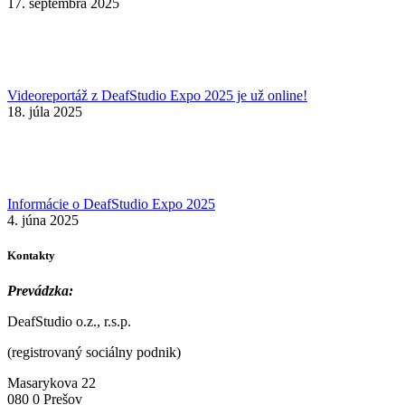
17. septembra 2025
Videoreportáž z DeafStudio Expo 2025 je už online!
18. júla 2025
Informácie o DeafStudio Expo 2025
4. júna 2025
Kontakty
Prevádzka:
DeafStudio o.z., r.s.p.
(registrovaný sociálny podnik)
Masarykova 22
080 0 Prešov