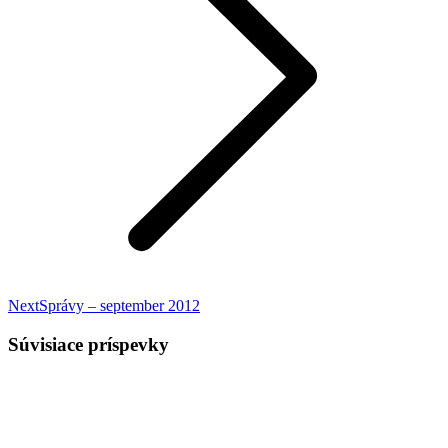
Nasledujúci
Next
Správy – september 2012
príspevok:
Súvisiace príspevky