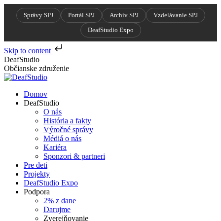
Správy SPJ
Portál SPJ
Archív SPJ
Vzdelávanie SPJ
DeafStudio Expo
Skip to content
Skip
DeafStudio
to
Občianske združenie
content
Domov
DeafStudio
O nás
História a fakty
Výročné správy
Médiá o nás
Kariéra
Sponzori & partneri
Pre deti
Projekty
DeafStudio Expo
Podpora
2% z dane
Darujme
Zverejňovanie