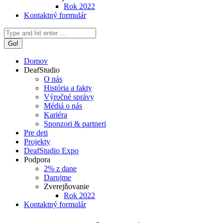
Rok 2022
Kontaktný formulár
Search:
Domov
DeafStudio
O nás
História a fakty
Výročné správy
Médiá o nás
Kariéra
Sponzori & partneri
Pre deti
Projekty
DeafStudio Expo
Podpora
2% z dane
Darujme
Zverejňovanie
Rok 2022
Kontaktný formulár