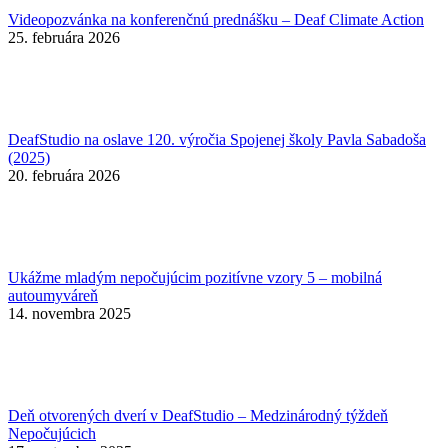
Videopozvánka na konferenčnú prednášku – Deaf Climate Action
25. februára 2026
DeafStudio na oslave 120. výročia Spojenej školy Pavla Sabadoša
(2025)
20. februára 2026
Ukážme mladým nepočujúcim pozitívne vzory 5 – mobilná
autoumyváreň
14. novembra 2025
Deň otvorených dverí v DeafStudio – Medzinárodný týždeň
Nepočujúcich