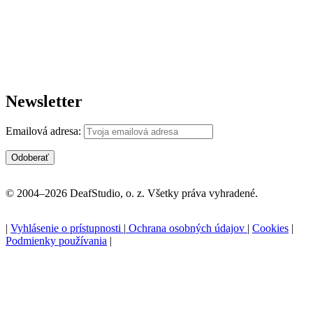
Newsletter
Emailová adresa:
© 2004–2026 DeafStudio, o. z. Všetky práva vyhradené.
|
Vyhlásenie o prístupnosti
|
Ochrana osobných údajov
|
Cookies
|
Podmienky používania
|
P
n
z