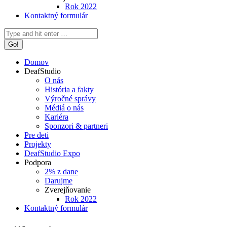
Rok 2022
Kontaktný formulár
Search:
Domov
DeafStudio
O nás
História a fakty
Výročné správy
Médiá o nás
Kariéra
Sponzori & partneri
Pre deti
Projekty
DeafStudio Expo
Podpora
2% z dane
Darujme
Zverejňovanie
Rok 2022
Kontaktný formulár