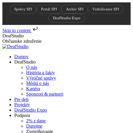
Správy SPJ
Portál SPJ
Archív SPJ
Vzdelávanie SPJ
DeafStudio Expo
Skip to content
Skip
DeafStudio
to
Občianske združenie
content
Domov
DeafStudio
O nás
História a fakty
Výročné správy
Médiá o nás
Kariéra
Sponzori & partneri
Pre deti
Projekty
DeafStudio Expo
Podpora
2% z dane
Darujme
Zverejňovanie