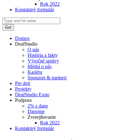
Rok 2022
Kontaktný formulár
Search:
Domov
DeafStudio
O nás
História a fakty
Výročné správy
Médiá o nás
Kariéra
Sponzori & partneri
Pre deti
Projekty
DeafStudio Expo
Podpora
2% z dane
Darujme
Zverejňovanie
Rok 2022
Kontaktný formulár