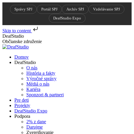
Správy SPJ
Portál SPJ
Archív SPJ
Vzdelávanie SPJ
DeafStudio Expo
Skip to content
Skip
DeafStudio
to
Občianske združenie
content
Domov
DeafStudio
O nás
História a fakty
Výročné správy
Médiá o nás
Kariéra
Sponzori & partneri
Pre deti
Projekty
DeafStudio Expo
Podpora
2% z dane
Darujme
Zverejňovanie