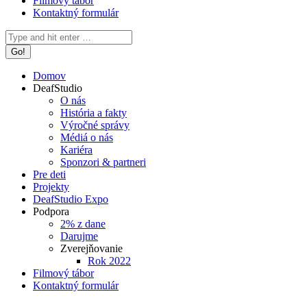
Filmový tábor
Kontaktný formulár
Search:
Domov
DeafStudio
O nás
História a fakty
Výročné správy
Médiá o nás
Kariéra
Sponzori & partneri
Pre deti
Projekty
DeafStudio Expo
Podpora
2% z dane
Darujme
Zverejňovanie
Rok 2022
Filmový tábor
Kontaktný formulár