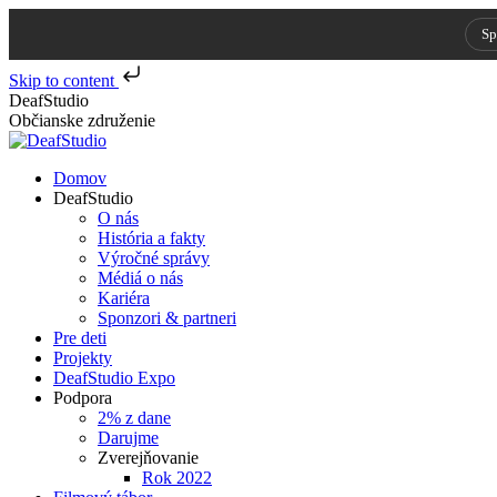
Sp
Skip to content
Skip
DeafStudio
to
Občianske združenie
content
Domov
DeafStudio
O nás
História a fakty
Výročné správy
Médiá o nás
Kariéra
Sponzori & partneri
Pre deti
Projekty
DeafStudio Expo
Podpora
2% z dane
Darujme
Zverejňovanie
Rok 2022