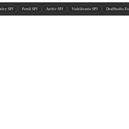
rávy SPJ
Portál SPJ
Archív SPJ
Vzdelávanie SPJ
DeafStudio E