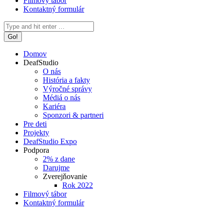
Filmový tábor
Kontaktný formulár
Search:
Domov
DeafStudio
O nás
História a fakty
Výročné správy
Médiá o nás
Kariéra
Sponzori & partneri
Pre deti
Projekty
DeafStudio Expo
Podpora
2% z dane
Darujme
Zverejňovanie
Rok 2022
Filmový tábor
Kontaktný formulár