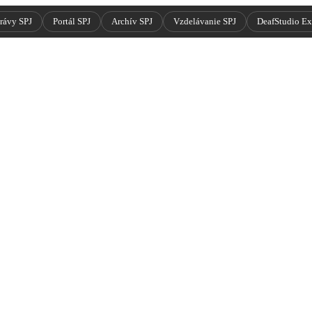
rávy SPJ
Portál SPJ
Archív SPJ
Vzdelávanie SPJ
DeafStudio E