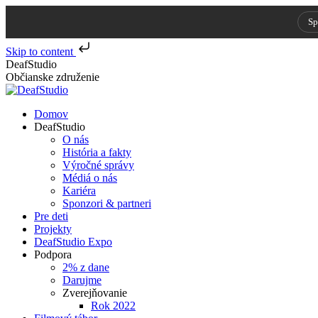
Sp
Skip to content
Skip
DeafStudio
to
Občianske združenie
content
Domov
DeafStudio
O nás
História a fakty
Výročné správy
Médiá o nás
Kariéra
Sponzori & partneri
Pre deti
Projekty
DeafStudio Expo
Podpora
2% z dane
Darujme
Zverejňovanie
Rok 2022