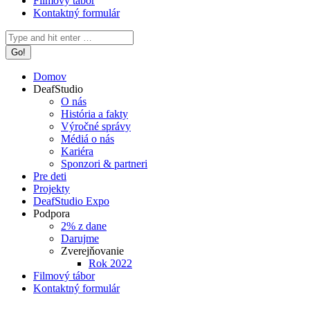
Filmový tábor
Kontaktný formulár
Search:
Domov
DeafStudio
O nás
História a fakty
Výročné správy
Médiá o nás
Kariéra
Sponzori & partneri
Pre deti
Projekty
DeafStudio Expo
Podpora
2% z dane
Darujme
Zverejňovanie
Rok 2022
Filmový tábor
Kontaktný formulár