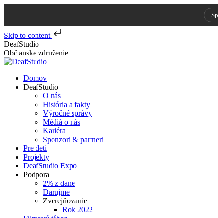
Sp
Skip to content
Skip
DeafStudio
to
Občianske združenie
content
Domov
DeafStudio
O nás
História a fakty
Výročné správy
Médiá o nás
Kariéra
Sponzori & partneri
Pre deti
Projekty
DeafStudio Expo
Podpora
2% z dane
Darujme
Zverejňovanie
Rok 2022