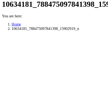
10634181_788475097841398_15
You are here:
Home
10634181_788475097841398_15902919_n