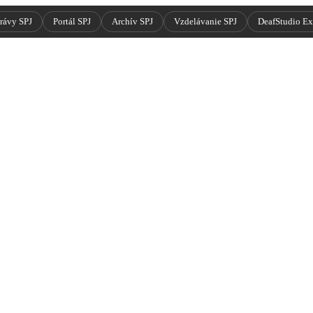
rávy SPJ
Portál SPJ
Archív SPJ
Vzdelávanie SPJ
DeafStudio E