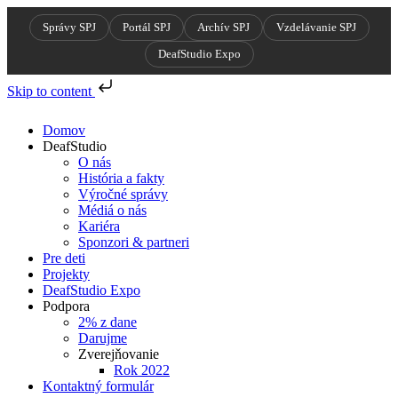
Správy SPJ
Portál SPJ
Archív SPJ
Vzdelávanie SPJ
DeafStudio Expo
Skip to content
Skip
to
Domov
content
DeafStudio
O nás
História a fakty
Výročné správy
Médiá o nás
Kariéra
Sponzori & partneri
Pre deti
Projekty
DeafStudio Expo
Podpora
2% z dane
Darujme
Zverejňovanie
Rok 2022
Kontaktný formulár